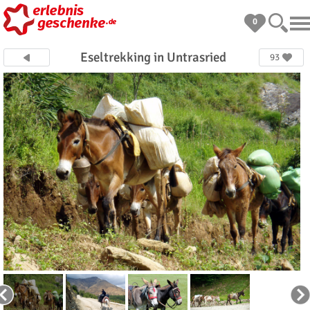
0
Eseltrekking in Untrasried
93