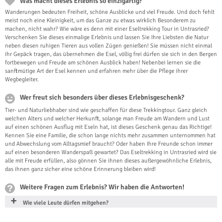
Was macht dieses Erlebnis so einzigartig?
Wanderungen bedeuten Freiheit, schöne Ausblicke und viel Freude. Und doch fehlt
meist noch eine Kleinigkeit, um das Ganze zu etwas wirklich Besonderem zu
machen, nicht wahr? Wie wäre es denn mit einer Eseltrekking Tour in Untrasried?
Verschenken Sie dieses einmalige Erlebnis und lassen Sie Ihre Liebsten die Natur
neben diesen ruhigen Tieren aus vollen Zügen genießen! Sie müssen nicht einmal
ihr Gepäck tragen, das übernehmen die Esel, völlig frei dürfen sie sich in den Bergen
fortbewegen und Freude am schönen Ausblick haben! Nebenbei lernen sie die
sanftmütige Art der Esel kennen und erfahren mehr über die Pflege ihrer
Wegbegleiter.
Wer freut sich besonders über dieses Erlebnisgeschenk?
Tier- und Naturliebhaber sind wie geschaffen für diese Trekkingtour. Ganz gleich
welchen Alters und welcher Herkunft, solange man Freude am Wandern und Lust
auf einen schönen Ausflug mit Eseln hat, ist dieses Geschenk genau das Richtige!
Kennen Sie eine Familie, die schon lange nichts mehr zusammen unternommen hat
und Abwechslung vom Alltagsmief braucht? Oder haben Ihre Freunde schon immer
auf einen besonderen Wanderspaß gewartet? Das Eseltrekking in Untrasried wird sie
alle mit Freude erfüllen, also gönnen Sie ihnen dieses außergewöhnliche Erlebnis,
das ihnen ganz sicher eine schöne Erinnerung bleiben wird!
Weitere Fragen zum Erlebnis? Wir haben die Antworten!
Wie viele Leute dürfen mitgehen?