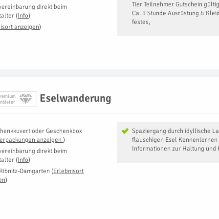
Tier Teilnehmer Gutschein gülti
vereinbarung direkt beim
Ca. 1 Stunde Ausrüstung & Klei
talter
(
Info
)
festes,
isort anzeigen
)
Eselwanderung
remium
nbieter
henkkuvert oder Geschenkbox
Spaziergang durch idyllische L
Verpackungen anzeigen
)
flauschigen Esel Kennenlernen 
Informationen zur Haltung und 
vereinbarung direkt beim
talter
(
Info
)
Ribnitz-Damgarten
(
Erlebnisort
en
)