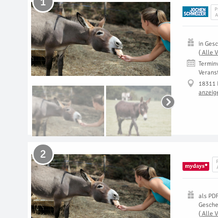
1
P
A
in
Gesc
(
Alle 
Termin
Verans
18311 
anzeig
2
als
PD
Gesch
(
Alle 