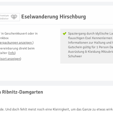
Eselwanderung Hirschburg
Premium
Anbieter
F
in
Geschenkkuvert oder in
Spaziergang durch idyllische L
enkbox
flauschigen Esel Kennenlernen 
Verpackungen anzeigen
)
Informationen zur Haltung und 
Gutschein gültig für 1 Person D
vereinbarung direkt beim
Ausrüstung & Kleidung Mitzubrin
talter
(
Info
)
Schuhwer
isort anzeigen
)
in Ribnitz-Damgarten
de. Und doch fehlt meist noch eine Kleinigkeit, um das Ganze zu etwas wi