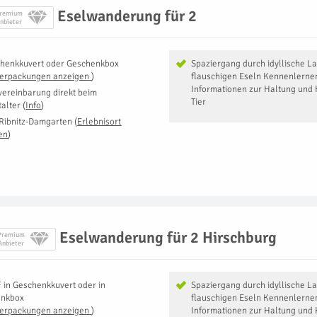
Eselwanderung für 2
remium
nbieter
henkkuvert oder Geschenkbox
Spaziergang durch idyllische L
Verpackungen anzeigen
)
flauschigen Eseln Kennenlernen
Informationen zur Haltung und 
vereinbarung direkt beim
Tier
talter
(
Info
)
Ribnitz-Damgarten
(
Erlebnisort
en
)
Eselwanderung für 2 Hirschburg
Premium
Anbieter
F
in
Geschenkkuvert oder in
Spaziergang durch idyllische L
enkbox
flauschigen Eseln Kennenlernen
Verpackungen anzeigen
)
Informationen zur Haltung und 