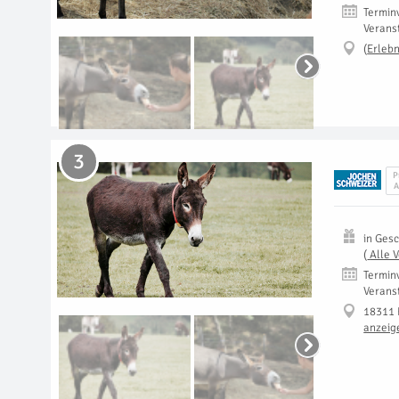
Termin
Verans
(
Erlebn
3
P
A
in
Gesc
(
Alle 
Termin
Verans
18311 
anzeig