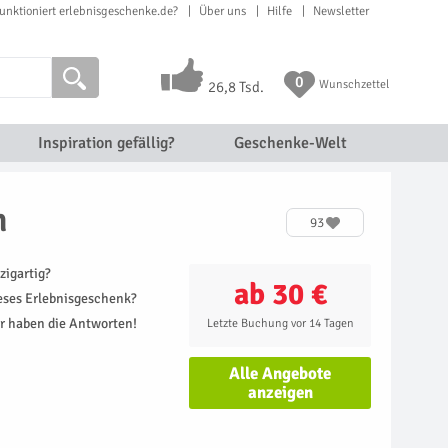
unktioniert erlebnisgeschenke.de?
Über uns
Hilfe
Newsletter
0
Wunschzettel
26,8 Tsd.
Inspiration gefällig?
Geschenke-Welt
n
93
zigartig?
ab 30 €
ieses Erlebnisgeschenk?
r haben die Antworten!
Letzte Buchung vor 14 Tagen
Alle Angebote
anzeigen