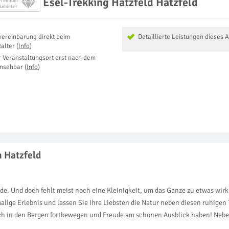
Esel-Trekking Hatzfeld Hatzfeld
Premium
Anbieter
vereinbarung direkt beim
Detaillierte Leistungen dieses 
talter
(
Info
)
r Veranstaltungsort erst nach dem
insehbar
(
Info
)
n Hatzfeld
de. Und doch fehlt meist noch eine Kleinigkeit, um das Ganze zu etwas wi
malige Erlebnis und lassen Sie Ihre Liebsten die Natur neben diesen ruhige
sich in den Bergen fortbewegen und Freude am schönen Ausblick haben! Nebe