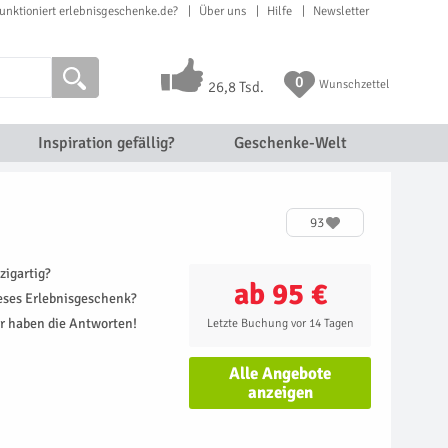
unktioniert erlebnisgeschenke.de?
Über uns
Hilfe
Newsletter
0
Wunschzettel
26,8 Tsd.
Inspiration gefällig?
Geschenke-Welt
93
zigartig?
ab 95 €
ieses Erlebnisgeschenk?
r haben die Antworten!
Letzte Buchung vor 14 Tagen
Alle Angebote
anzeigen