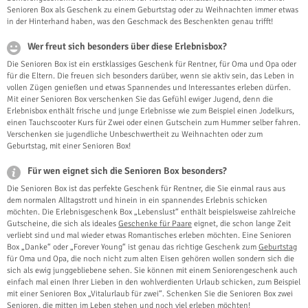
Senioren Box als Geschenk zu einem Geburtstag oder zu Weihnachten immer etwas
in der Hinterhand haben, was den Geschmack des Beschenkten genau trifft!
Wer freut sich besonders über diese Erlebnisbox?
Die Senioren Box ist ein erstklassiges Geschenk für Rentner, für Oma und Opa oder
für die Eltern. Die freuen sich besonders darüber, wenn sie aktiv sein, das Leben in
vollen Zügen genießen und etwas Spannendes und Interessantes erleben dürfen.
Mit einer Senioren Box verschenken Sie das Gefühl ewiger Jugend, denn die
Erlebnisbox enthält frische und junge Erlebnisse wie zum Beispiel einen Jodelkurs,
einen Tauchscooter Kurs für Zwei oder einen Gutschein zum Hummer selber fahren.
Verschenken sie jugendliche Unbeschwertheit zu Weihnachten oder zum
Geburtstag, mit einer Senioren Box!
Für wen eignet sich die Senioren Box besonders?
Die Senioren Box ist das perfekte Geschenk für Rentner, die Sie einmal raus aus
dem normalen Alltagstrott und hinein in ein spannendes Erlebnis schicken
möchten. Die Erlebnisgeschenk Box „Lebenslust“ enthält beispielsweise zahlreiche
Gutscheine, die sich als ideales
Geschenke für Paare
eignet, die schon lange Zeit
verliebt sind und mal wieder etwas Romantisches erleben möchten. Eine Senioren
Box „Danke“ oder „Forever Young“ ist genau das richtige Geschenk zum
Geburtstag
für Oma und Opa, die noch nicht zum alten Eisen gehören wollen sondern sich die
sich als ewig junggebliebene sehen. Sie können mit einem Seniorengeschenk auch
einfach mal einen Ihrer Lieben in den wohlverdienten Urlaub schicken, zum Beispiel
mit einer Senioren Box „Vitalurlaub für zwei“. Schenken Sie die Senioren Box zwei
Senioren, die mitten im Leben stehen und noch viel erleben möchten!