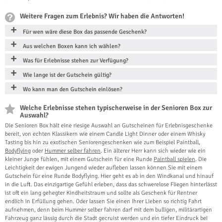
Weitere Fragen zum Erlebnis? Wir haben die Antworten!
Für wen wäre diese Box das passende Geschenk?
Aus welchen Boxen kann ich wählen?
Was für Erlebnisse stehen zur Verfügung?
Wie lange ist der Gutschein gültig?
Wo kann man den Gutschein einlösen?
Welche Erlebnisse stehen typischerweise in der Senioren Box zur
Auswahl?
Die Senioren Box hält eine riesige Auswahl an Gutscheinen für Erlebnisgeschenke
bereit, von echten Klassikern wie einem Candle Light Dinner oder einem Whisky
Tasting bis hin zu exotischen Seniorengeschenken wie zum Beispiel Paintball,
Bodyflying
oder
Hummer selber fahren
. Ein älterer Herr kann sich wieder wie ein
kleiner Junge fühlen, mit einem Gutschein für eine Runde
Paintball spielen
. Die
Leichtigkeit der ewigen Jungend wieder aufleben lassen können Sie mit einem
Gutschein für eine Runde Bodyflying. Hier geht es ab in den Windkanal und hinauf
in die Luft. Das einzigartige Gefühl erleben, dass das schwerelose Fliegen hinterlässt
ist oft ein lang gehegter Kindheitstraum und sollte als Geschenk für Rentner
endlich in Erfüllung gehen. Oder lassen Sie einen Ihrer Lieben so richtig Fahrt
aufnehmen, denn beim Hummer selber fahren darf mit dem bulligen, militärartigen
Fahrzeug ganz lässig durch die Stadt gecruist werden und ein tiefer Eindruck bei