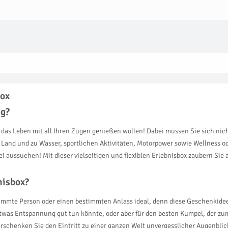
Box
ig?
ie das Leben mit all Ihren Zügen genießen wollen! Dabei müssen Sie sich ni
and und zu Wasser, sportlichen Aktivitäten, Motorpower sowie Wellness ode
ei aussuchen! Mit dieser vielseitigen und flexiblen Erlebnisbox zaubern Sie 
nisbox?
immte Person oder einen bestimmten Anlass ideal, denn diese Geschenkidee is
 etwas Entspannung gut tun könnte, oder aber für den besten Kumpel, der zu
erschenken Sie den Eintritt zu einer ganzen Welt unvergesslicher Augenblic