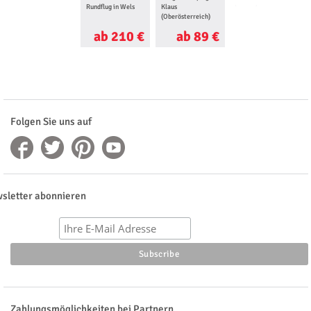
Rundflug in Wels
Klaus
Griesbach
(Oberösterreich)
ab 210 €
ab 89 €
ab 190 €
Folgen Sie uns auf
sletter abonnieren
Zahlungsmöglichkeiten bei Partnern