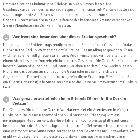
Probieren, welches kulinarische Erlebnis sich den Gästen bietet. Die
Geschmacksnuancen des harmonisch abgestimmten Gourmet-Menüs entfalten sich
so auf ungekannte Art. Essen wird hier noch mehr als sonst zum sinnlichen
Erlebnis. Überraschen Sie mit Genussfreude der besonderen Art und verschenken
Sie ein Abendessen im Dunkeln in Wetzlar.
Wer freut sich besonders über dieses Erlebnisgeschenk?
Neugierigen und Entdeckungsfreudigen machen Sie mit einem Gutschein für das
Dinner in the Dark in Wetzlar eine große Freude. Das im Alltag so gewohnte Essen
wird hier zu einer völlig neuen Erfahrung. Auch Feinschmeckern bereiten Sie mit
einem Abendessen im Dunkeln ein besonderes Geschenk. Die Genießer können ihre
liebsten Gaumenfreuden neu und intensiv erleben und ihre Sinne wecken lassen.
Nicht nur das Speisen an sich, auch die Gespräche mit dem unsichtbaren
Gegenüber am Dinnertisch sind eine ungewöhnliche Erfahrung. Verschenken Sie
ein Erlebnis, das (fast) alle Sinne berührt und die Gäste nur im Wortsinn im Dunkeln
lässt.
Was genau erwartet mich beim Erlebnis Dinner in the Dark in
Wetzlar?
Die Gäste des Dinner in the Dark in Wetzlar erwartet ein Abendessen in völliger
Dunkelheit. Bei dieser ungewöhnlichen kulinarischen Erfahrung wird ein
mehrgängiges Menü serviert, das die erfahrenen Kochprofis sorgfältig auf diese
besondere Form des Speisens abgestimmt haben. Die Teilnehmer begeben sich auf
eine gastronomische Sinnesreise bei der scheinbar Bekanntes auf ungewohnte Art
erlebt wird. Lassen Sie Ihre Liebsten zu unbekannten gastronomischen Ufern