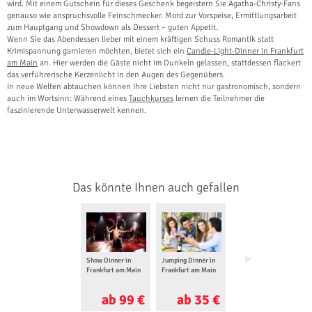
wird. Mit einem Gutschein für dieses Geschenk begeistern Sie Agatha-Christy-Fans
genauso wie anspruchsvolle Feinschmecker. Mord zur Vorspeise, Ermittlungsarbeit
zum Hauptgang und Showdown als Dessert – guten Appetit.
Wenn Sie das Abendessen lieber mit einem kräftigen Schuss Romantik statt
Krimispannung garnieren möchten, bietet sich ein
Candle-Light-Dinner in Frankfurt
am Main
an. Hier werden die Gäste nicht im Dunkeln gelassen, stattdessen flackert
das verführerische Kerzenlicht in den Augen des Gegenübers.
In neue Welten abtauchen können Ihre Liebsten nicht nur gastronomisch, sondern
auch im Wortsinn: Während eines
Tauchkurses
lernen die Teilnehmer die
faszinierende Unterwasserwelt kennen.
Das könnte Ihnen auch gefallen
Show Dinner in
Jumping Dinner in
Mittelalter Dinner
Frankfurt am Main
Frankfurt am Main
in Ronneburg
ab 99 €
ab 35 €
ab 70 €