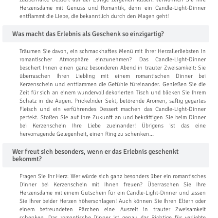
Herzensdame mit Genuss und Romantik, denn ein Candle-Light-Dinner
entflammt die Liebe, die bekanntlich durch den Magen geht!
Was macht das Erlebnis als Geschenk so einzigartig?
Träumen Sie davon, ein schmackhaftes Menü mit Ihrer Herzallerliebsten in
romantischer Atmosphäre einzunehmen? Das Candle-Light-Dinner
beschert Ihnen einen ganz besonderen Abend in trauter Zweisamkeit: Sie
überraschen Ihren Liebling mit einem romantischen Dinner bei
Kerzenschein und entflammen die Gefühle füreinander. Genießen Sie die
Zeit für sich an einem wundervoll dekorierten Tisch und blicken Sie Ihrem
Schatz in die Augen. Prickelnder Sekt, betörende Aromen, saftig gegartes
Fleisch und ein verführendes Dessert machen das Candle-Light-Dinner
perfekt. Stoßen Sie auf Ihre Zukunft an und bekräftigen Sie beim Dinner
bei Kerzenschein Ihre Liebe zueinander! Übrigens ist das eine
hervorragende Gelegenheit, einen Ring zu schenken…
Wer freut sich besonders, wenn er das Erlebnis geschenkt
bekommt?
Fragen Sie Ihr Herz: Wer würde sich ganz besonders über ein romantisches
Dinner bei Kerzenschein mit Ihnen freuen? Überraschen Sie Ihre
Herzensdame mit einem Gutschein für ein Candle-Light-Dinner und lassen
Sie Ihrer beider Herzen höherschlagen! Auch können Sie Ihren Eltern oder
einem befreundeten Pärchen eine Auszeit in trauter Zweisamkeit
schenken. Das romantische Dinner ist genau das Richtige für verliebte