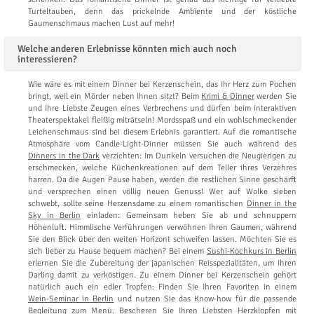
Turteltauben, denn das prickelnde Ambiente und der köstliche
Gaumenschmaus machen Lust auf mehr!
Welche anderen Erlebnisse könnten mich auch noch
interessieren?
Wie wäre es mit einem Dinner bei Kerzenschein, das Ihr Herz zum Pochen
bringt, weil ein Mörder neben Ihnen sitzt? Beim
Krimi & Dinner
werden Sie
und Ihre Liebste Zeugen eines Verbrechens und dürfen beim interaktiven
Theaterspektakel fleißig miträtseln! Mordsspaß und ein wohlschmeckender
Leichenschmaus sind bei diesem Erlebnis garantiert. Auf die romantische
Atmosphäre vom Candle-Light-Dinner müssen Sie auch während des
Dinners in the Dark
verzichten: Im Dunkeln versuchen die Neugierigen zu
erschmecken, welche Küchenkreationen auf dem Teller ihres Verzehres
harren. Da die Augen Pause haben, werden die restlichen Sinne geschärft
und versprechen einen völlig neuen Genuss! Wer auf Wolke sieben
schwebt, sollte seine Herzensdame zu einem romantischen
Dinner in the
Sky in Berlin
einladen: Gemeinsam heben Sie ab und schnuppern
Höhenluft. Himmlische Verführungen verwöhnen Ihren Gaumen, während
Sie den Blick über den weiten Horizont schweifen lassen. Möchten Sie es
sich lieber zu Hause bequem machen? Bei einem
Sushi-Kochkurs in Berlin
erlernen Sie die Zubereitung der japanischen Reisspezialitäten, um Ihren
Darling damit zu verköstigen. Zu einem Dinner bei Kerzenschein gehört
natürlich auch ein edler Tropfen: Finden Sie Ihren Favoriten in einem
Wein-Seminar in Berlin
und nutzen Sie das Know-how für die passende
Begleitung zum Menü. Bescheren Sie Ihren Liebsten Herzklopfen mit