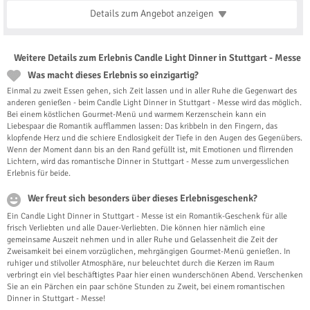
Details zum Angebot
anzeigen
Weitere Details zum Erlebnis Candle Light Dinner in Stuttgart - Messe
Was macht dieses Erlebnis so einzigartig?
Einmal zu zweit Essen gehen, sich Zeit lassen und in aller Ruhe die Gegenwart des
anderen genießen - beim Candle Light Dinner in Stuttgart - Messe wird das möglich.
Bei einem köstlichen Gourmet-Menü und warmem Kerzenschein kann ein
Liebespaar die Romantik aufflammen lassen: Das kribbeln in den Fingern, das
klopfende Herz und die schiere Endlosigkeit der Tiefe in den Augen des Gegenübers.
Wenn der Moment dann bis an den Rand gefüllt ist, mit Emotionen und flirrenden
Lichtern, wird das romantische Dinner in Stuttgart - Messe zum unvergesslichen
Erlebnis für beide.
Wer freut sich besonders über dieses Erlebnisgeschenk?
Ein Candle Light Dinner in Stuttgart - Messe ist ein Romantik-Geschenk für alle
frisch Verliebten und alle Dauer-Verliebten. Die können hier nämlich eine
gemeinsame Auszeit nehmen und in aller Ruhe und Gelassenheit die Zeit der
Zweisamkeit bei einem vorzüglichen, mehrgängigen Gourmet-Menü genießen. In
ruhiger und stilvoller Atmosphäre, nur beleuchtet durch die Kerzen im Raum
verbringt ein viel beschäftigtes Paar hier einen wunderschönen Abend. Verschenken
Sie an ein Pärchen ein paar schöne Stunden zu Zweit, bei einem romantischen
Dinner in Stuttgart - Messe!