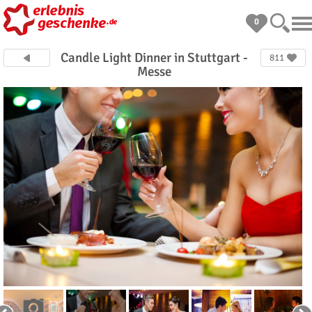
0
Candle Light Dinner in Stuttgart -
811
Messe