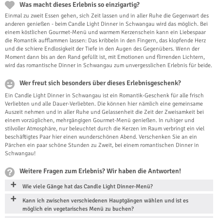
Was macht dieses Erlebnis so einzigartig?
Einmal zu zweit Essen gehen, sich Zeit lassen und in aller Ruhe die Gegenwart des
anderen genießen - beim Candle Light Dinner in Schwangau wird das möglich. Bei
einem köstlichen Gourmet-Menü und warmem Kerzenschein kann ein Liebespaar
die Romantik aufflammen lassen: Das kribbeln in den Fingern, das klopfende Herz
und die schiere Endlosigkeit der Tiefe in den Augen des Gegenübers. Wenn der
Moment dann bis an den Rand gefüllt ist, mit Emotionen und flirrenden Lichtern,
wird das romantische Dinner in Schwangau zum unvergesslichen Erlebnis für beide.
Wer freut sich besonders über dieses Erlebnisgeschenk?
Ein Candle Light Dinner in Schwangau ist ein Romantik-Geschenk für alle frisch
Verliebten und alle Dauer-Verliebten. Die können hier nämlich eine gemeinsame
Auszeit nehmen und in aller Ruhe und Gelassenheit die Zeit der Zweisamkeit bei
einem vorzüglichen, mehrgängigen Gourmet-Menü genießen. In ruhiger und
stilvoller Atmosphäre, nur beleuchtet durch die Kerzen im Raum verbringt ein viel
beschäftigtes Paar hier einen wunderschönen Abend. Verschenken Sie an ein
Pärchen ein paar schöne Stunden zu Zweit, bei einem romantischen Dinner in
Schwangau!
Weitere Fragen zum Erlebnis? Wir haben die Antworten!
Wie viele Gänge hat das Candle Light Dinner-Menü?
Kann ich zwischen verschiedenen Hauptgängen wählen und ist es
möglich ein vegetarisches Menü zu buchen?