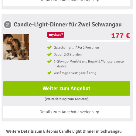
Candle-Light-Dinner für Zwei Schwangau
2
177 €
Gutschein gilt fÃ¼r 2 Personen
Dauer: 2-3 Stunden
5-GÃ¤nge-MenÃ¼ und BegrÃ¼ÃŸungsprosecco
inklusive
VerfÃ¼gbarkeit: ganzjÃ¤hrig
Weiter zum Angebot
(Weiterleitung zum Anbieter)
Details zum Angebot
anzeigen
Weitere Details zum Erlebnis Candle Light Dinner in Schwangau