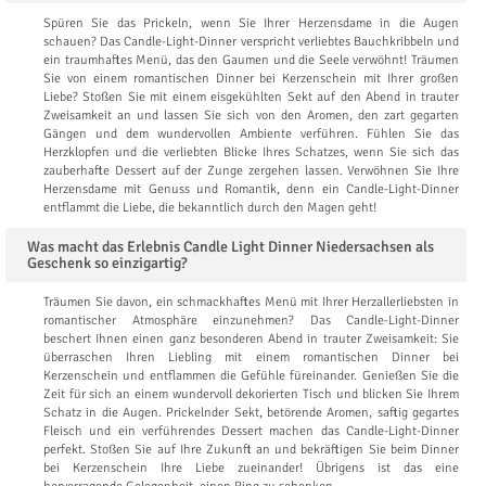
Spüren Sie das Prickeln, wenn Sie Ihrer Herzensdame in die Augen
schauen? Das Candle-Light-Dinner verspricht verliebtes Bauchkribbeln und
ein traumhaftes Menü, das den Gaumen und die Seele verwöhnt! Träumen
Sie von einem romantischen Dinner bei Kerzenschein mit Ihrer großen
Liebe? Stoßen Sie mit einem eisgekühlten Sekt auf den Abend in trauter
Zweisamkeit an und lassen Sie sich von den Aromen, den zart gegarten
Gängen und dem wundervollen Ambiente verführen. Fühlen Sie das
Herzklopfen und die verliebten Blicke Ihres Schatzes, wenn Sie sich das
zauberhafte Dessert auf der Zunge zergehen lassen. Verwöhnen Sie Ihre
Herzensdame mit Genuss und Romantik, denn ein Candle-Light-Dinner
entflammt die Liebe, die bekanntlich durch den Magen geht!
Was macht das Erlebnis Candle Light Dinner Niedersachsen als
Geschenk so einzigartig?
Träumen Sie davon, ein schmackhaftes Menü mit Ihrer Herzallerliebsten in
romantischer Atmosphäre einzunehmen? Das Candle-Light-Dinner
beschert Ihnen einen ganz besonderen Abend in trauter Zweisamkeit: Sie
überraschen Ihren Liebling mit einem romantischen Dinner bei
Kerzenschein und entflammen die Gefühle füreinander. Genießen Sie die
Zeit für sich an einem wundervoll dekorierten Tisch und blicken Sie Ihrem
Schatz in die Augen. Prickelnder Sekt, betörende Aromen, saftig gegartes
Fleisch und ein verführendes Dessert machen das Candle-Light-Dinner
perfekt. Stoßen Sie auf Ihre Zukunft an und bekräftigen Sie beim Dinner
bei Kerzenschein Ihre Liebe zueinander! Übrigens ist das eine