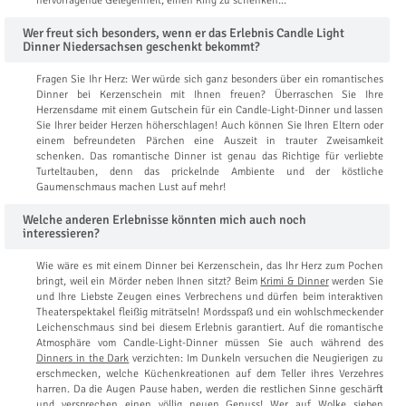
hervorragende Gelegenheit, einen Ring zu schenken…
Wer freut sich besonders, wenn er das Erlebnis Candle Light
Dinner Niedersachsen geschenkt bekommt?
Fragen Sie Ihr Herz: Wer würde sich ganz besonders über ein romantisches
Dinner bei Kerzenschein mit Ihnen freuen? Überraschen Sie Ihre
Herzensdame mit einem Gutschein für ein Candle-Light-Dinner und lassen
Sie Ihrer beider Herzen höherschlagen! Auch können Sie Ihren Eltern oder
einem befreundeten Pärchen eine Auszeit in trauter Zweisamkeit
schenken. Das romantische Dinner ist genau das Richtige für verliebte
Turteltauben, denn das prickelnde Ambiente und der köstliche
Gaumenschmaus machen Lust auf mehr!
Welche anderen Erlebnisse könnten mich auch noch
interessieren?
Wie wäre es mit einem Dinner bei Kerzenschein, das Ihr Herz zum Pochen
bringt, weil ein Mörder neben Ihnen sitzt? Beim
Krimi & Dinner
werden Sie
und Ihre Liebste Zeugen eines Verbrechens und dürfen beim interaktiven
Theaterspektakel fleißig miträtseln! Mordsspaß und ein wohlschmeckender
Leichenschmaus sind bei diesem Erlebnis garantiert. Auf die romantische
Atmosphäre vom Candle-Light-Dinner müssen Sie auch während des
Dinners in the Dark
verzichten: Im Dunkeln versuchen die Neugierigen zu
erschmecken, welche Küchenkreationen auf dem Teller ihres Verzehres
harren. Da die Augen Pause haben, werden die restlichen Sinne geschärft
und versprechen einen völlig neuen Genuss! Wer auf Wolke sieben