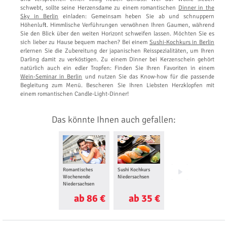
schwebt, sollte seine Herzensdame zu einem romantischen
Dinner in the
Sky in Berlin
einladen: Gemeinsam heben Sie ab und schnuppern
Höhenluft. Himmlische Verführungen verwöhnen Ihren Gaumen, während
Sie den Blick über den weiten Horizont schweifen lassen. Möchten Sie es
sich lieber zu Hause bequem machen? Bei einem
Sushi-Kochkurs in Berlin
erlernen Sie die Zubereitung der japanischen Reisspezialitäten, um Ihren
Darling damit zu verköstigen. Zu einem Dinner bei Kerzenschein gehört
natürlich auch ein edler Tropfen: Finden Sie Ihren Favoriten in einem
Wein-Seminar in Berlin
und nutzen Sie das Know-how für die passende
Begleitung zum Menü. Bescheren Sie Ihren Liebsten Herzklopfen mit
einem romantischen Candle-Light-Dinner!
Das könnte Ihnen auch gefallen:
Romantisches
Sushi Kochkurs
Käse & Wein
Wochenende
Niedersachsen
Niedersachsen
Niedersachsen
ab 86 €
ab 35 €
ab 10 €