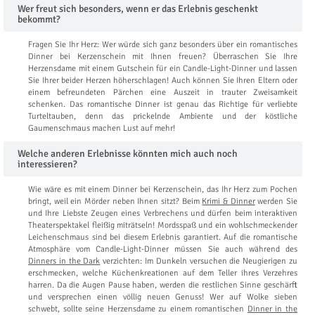
Wer freut sich besonders, wenn er das Erlebnis geschenkt
bekommt?
Fragen Sie Ihr Herz: Wer würde sich ganz besonders über ein romantisches
Dinner bei Kerzenschein mit Ihnen freuen? Überraschen Sie Ihre
Herzensdame mit einem Gutschein für ein Candle-Light-Dinner und lassen
Sie Ihrer beider Herzen höherschlagen! Auch können Sie Ihren Eltern oder
einem befreundeten Pärchen eine Auszeit in trauter Zweisamkeit
schenken. Das romantische Dinner ist genau das Richtige für verliebte
Turteltauben, denn das prickelnde Ambiente und der köstliche
Gaumenschmaus machen Lust auf mehr!
Welche anderen Erlebnisse könnten mich auch noch
interessieren?
Wie wäre es mit einem Dinner bei Kerzenschein, das Ihr Herz zum Pochen
bringt, weil ein Mörder neben Ihnen sitzt? Beim
Krimi & Dinner
werden Sie
und Ihre Liebste Zeugen eines Verbrechens und dürfen beim interaktiven
Theaterspektakel fleißig miträtseln! Mordsspaß und ein wohlschmeckender
Leichenschmaus sind bei diesem Erlebnis garantiert. Auf die romantische
Atmosphäre vom Candle-Light-Dinner müssen Sie auch während des
Dinners in the Dark
verzichten: Im Dunkeln versuchen die Neugierigen zu
erschmecken, welche Küchenkreationen auf dem Teller ihres Verzehres
harren. Da die Augen Pause haben, werden die restlichen Sinne geschärft
und versprechen einen völlig neuen Genuss! Wer auf Wolke sieben
schwebt, sollte seine Herzensdame zu einem romantischen
Dinner in the