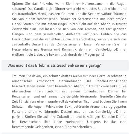
Spüren Sie das Prickeln, wenn Sie Ihrer Herzensdame in die Augen
schauen? Das Candle-Light-Dinner verspricht verliebtes Bauchkribbeln und
ein traumhaftes Menü, das den Gaumen und die Seele verwöhnt! Träumen
Sie von einem romantischen Dinner bei Kerzenschein mit Ihrer großen
Liebe? Stoßen Sie mit einem eisgekühlten Sekt auf den Abend in trauter
Zweisamkeit an und lassen Sie sich von den Aromen, den zart gegarten
Gängen und dem wundervollen Ambiente verführen. Fühlen Sie das
Herzklopfen und die verliebten Blicke Ihres Schatzes, wenn Sie sich das
zauberhafte Dessert auf der Zunge zergehen lassen. Verwöhnen Sie Ihre
Herzensdame mit Genuss und Romantik, denn ein Candle-Light-Dinner
entflammt die Liebe, die bekanntlich durch den Magen geht!
Was macht das Erlebnis als Geschenk so einzigartig?
Träumen Sie davon, ein schmackhaftes Menü mit Ihrer Herzallerliebsten in
romantischer Atmosphäre einzunehmen? Das Candle-Light-Dinner
beschert Ihnen einen ganz besonderen Abend in trauter Zweisamkeit: Sie
überraschen Ihren Liebling mit einem romantischen Dinner bei
Kerzenschein und entflammen die Gefühle füreinander. Genießen Sie die
Zeit für sich an einem wundervoll dekorierten Tisch und blicken Sie Ihrem
Schatz in die Augen. Prickelnder Sekt, betörende Aromen, saftig gegartes
Fleisch und ein verführendes Dessert machen das Candle-Light-Dinner
perfekt. Stoßen Sie auf Ihre Zukunft an und bekräftigen Sie beim Dinner
bei Kerzenschein Ihre Liebe zueinander! Übrigens ist das eine
hervorragende Gelegenheit, einen Ring zu schenken…