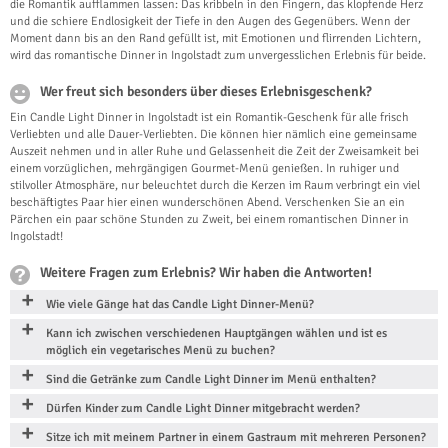
die Romantik aufflammen lassen: Das kribbeln in den Fingern, das klopfende Herz
und die schiere Endlosigkeit der Tiefe in den Augen des Gegenübers. Wenn der
Moment dann bis an den Rand gefüllt ist, mit Emotionen und flirrenden Lichtern,
wird das romantische Dinner in Ingolstadt zum unvergesslichen Erlebnis für beide.
Wer freut sich besonders über dieses Erlebnisgeschenk?
Ein Candle Light Dinner in Ingolstadt ist ein Romantik-Geschenk für alle frisch
Verliebten und alle Dauer-Verliebten. Die können hier nämlich eine gemeinsame
Auszeit nehmen und in aller Ruhe und Gelassenheit die Zeit der Zweisamkeit bei
einem vorzüglichen, mehrgängigen Gourmet-Menü genießen. In ruhiger und
stilvoller Atmosphäre, nur beleuchtet durch die Kerzen im Raum verbringt ein viel
beschäftigtes Paar hier einen wunderschönen Abend. Verschenken Sie an ein
Pärchen ein paar schöne Stunden zu Zweit, bei einem romantischen Dinner in
Ingolstadt!
Weitere Fragen zum Erlebnis? Wir haben die Antworten!
Wie viele Gänge hat das Candle Light Dinner-Menü?
Kann ich zwischen verschiedenen Hauptgängen wählen und ist es
möglich ein vegetarisches Menü zu buchen?
Sind die Getränke zum Candle Light Dinner im Menü enthalten?
Dürfen Kinder zum Candle Light Dinner mitgebracht werden?
Sitze ich mit meinem Partner in einem Gastraum mit mehreren Personen?