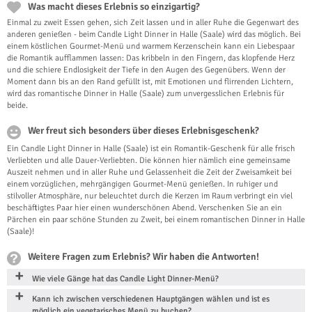
Was macht dieses Erlebnis so einzigartig?
Einmal zu zweit Essen gehen, sich Zeit lassen und in aller Ruhe die Gegenwart des
anderen genießen - beim Candle Light Dinner in Halle (Saale) wird das möglich. Bei
einem köstlichen Gourmet-Menü und warmem Kerzenschein kann ein Liebespaar
die Romantik aufflammen lassen: Das kribbeln in den Fingern, das klopfende Herz
und die schiere Endlosigkeit der Tiefe in den Augen des Gegenübers. Wenn der
Moment dann bis an den Rand gefüllt ist, mit Emotionen und flirrenden Lichtern,
wird das romantische Dinner in Halle (Saale) zum unvergesslichen Erlebnis für
beide.
Wer freut sich besonders über dieses Erlebnisgeschenk?
Ein Candle Light Dinner in Halle (Saale) ist ein Romantik-Geschenk für alle frisch
Verliebten und alle Dauer-Verliebten. Die können hier nämlich eine gemeinsame
Auszeit nehmen und in aller Ruhe und Gelassenheit die Zeit der Zweisamkeit bei
einem vorzüglichen, mehrgängigen Gourmet-Menü genießen. In ruhiger und
stilvoller Atmosphäre, nur beleuchtet durch die Kerzen im Raum verbringt ein viel
beschäftigtes Paar hier einen wunderschönen Abend. Verschenken Sie an ein
Pärchen ein paar schöne Stunden zu Zweit, bei einem romantischen Dinner in Halle
(Saale)!
Weitere Fragen zum Erlebnis? Wir haben die Antworten!
Wie viele Gänge hat das Candle Light Dinner-Menü?
Kann ich zwischen verschiedenen Hauptgängen wählen und ist es
möglich ein vegetarisches Menü zu buchen?