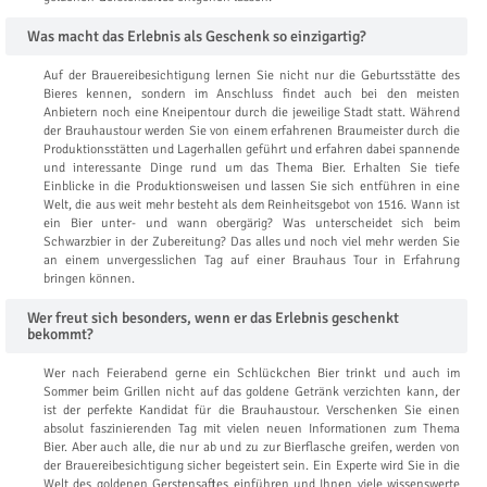
Was macht das Erlebnis als Geschenk so einzigartig?
Auf der Brauereibesichtigung lernen Sie nicht nur die Geburtsstätte des
Bieres kennen, sondern im Anschluss findet auch bei den meisten
Anbietern noch eine Kneipentour durch die jeweilige Stadt statt. Während
der Brauhaustour werden Sie von einem erfahrenen Braumeister durch die
Produktionsstätten und Lagerhallen geführt und erfahren dabei spannende
und interessante Dinge rund um das Thema Bier. Erhalten Sie tiefe
Einblicke in die Produktionsweisen und lassen Sie sich entführen in eine
Welt, die aus weit mehr besteht als dem Reinheitsgebot von 1516. Wann ist
ein Bier unter- und wann obergärig? Was unterscheidet sich beim
Schwarzbier in der Zubereitung? Das alles und noch viel mehr werden Sie
an einem unvergesslichen Tag auf einer Brauhaus Tour in Erfahrung
bringen können.
Wer freut sich besonders, wenn er das Erlebnis geschenkt
bekommt?
Wer nach Feierabend gerne ein Schlückchen Bier trinkt und auch im
Sommer beim Grillen nicht auf das goldene Getränk verzichten kann, der
ist der perfekte Kandidat für die Brauhaustour. Verschenken Sie einen
absolut faszinierenden Tag mit vielen neuen Informationen zum Thema
Bier. Aber auch alle, die nur ab und zu zur Bierflasche greifen, werden von
der Brauereibesichtigung sicher begeistert sein. Ein Experte wird Sie in die
Welt des goldenen Gerstensaftes einführen und Ihnen viele wissenswerte