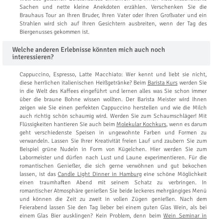
Sachen und nette kleine Anekdoten erzählen. Verschenken Sie die
Brauhaus Tour an Ihren Bruder, Ihren Vater oder Ihren Großvater und ein
Strahlen wird sich auf Ihren Gesichtern ausbreiten, wenn der Tag des
Biergenusses gekommen ist.
Welche anderen Erlebnisse könnten mich auch noch
interessieren?
Cappuccino, Espresso, Latte Macchiato: Wer kennt und liebt sie nicht,
diese herrlichen italienischen Heißgetränke? Beim
Barista Kurs
werden Sie
in die Welt des Kaffees eingeführt und lernen alles was Sie schon immer
über die braune Bohne wissen wollten. Der Barista Meister wird Ihnen
zeigen wie Sie einen perfekten Cappuccino herstellen und wie die Milch
auch richtig schön schaumig wird. Werden Sie zum Schaumschläger! Mit
Flüssigkeiten hantieren Sie auch beim
Molekular Kochkurs
, wenn es darum
geht verschiedenste Speisen in ungewohnte Farben und Formen zu
verwandeln. Lassen Sie Ihrer Kreativität freien Lauf und zaubern Sie zum
Beispiel grüne Nudeln in Form von Kügelchen. Hier werden Sie zum
Labormeister und dürfen nach Lust und Laune experimentieren. Für die
romantischen Genießer, die sich gerne verwöhnen und gut bekochen
lassen, ist das
Candle Light Dinner in Hamburg
eine schöne Möglichkeit
einen traumhaften Abend mit seinem Schatz zu verbringen. In
romantischer Atmosphäre genießen Sie beide leckeres mehrgängiges Menü
und können die Zeit zu zweit in vollen Zügen genießen. Nach dem
Feierabend lassen Sie den Tag lieber bei einem guten Glas Wein, als bei
einem Glas Bier ausklingen? Kein Problem, denn beim
Wein Seminar in