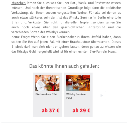
München
lernen Sie alles was Sie über Rot-, Weiß- und Roséweine wissen
müssen. Und nach der theoretischen Grundlage folgt dann die praktische
Verkostung, der Ihnen soeben vorgestellten Weine. Für alle bei denen es
auch etwas stärkeres sein darf, ist das
Whisky Seminar in Berlin
eine tolle
Erfahrung. Verkosten Sie nicht nur die edlen Tropfen, sondern lernen Sie
auch noch etwas über den geschichtlichen Hintergrund und die
verschieden Sorten des Whiskys kennen.
Keine Frage: Wenn Sie einen Bierliebhaber in Ihrem Umfeld haben, dann
sollten Sie ihn auf jeden Fall mit einer Brauhaustour überraschen. Dieses
Erlebnis darf man sich nicht entgehen lassen, denn genau zu wissen wie
das flüssige Gold hergestellt wird ist für einen echten Bier-Fan ein Muss.
Das könnte Ihnen auch gefallen:
Bierbraukurs Eifel
Whisky Seminar
Weingut
Eifel
Besichtigung mit
Weinprobe Eifel
ab 37 €
ab 29 €
ab 25 €