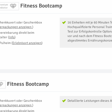
Fitness Bootcamp
remium
nbieter
henkkuvert oder Geschenkbox
16 Einheiten mit je 60 Minuten T
Verpackungen anzeigen
)
Hochqualifizierte Personal Trai
Test zur Erfolgskontrolle Opt
vereinbarung direkt beim
vor und nach dem Fitness Bootc
talter
(
Info
)
abgestimmtes Ernährungskonze
Pulheim
(
Erlebnisort anzeigen
)
Fitness Bootcamp
henkkuvert oder Geschenkbox
Detaillierte Leistungen dieses 
Verpackungen anzeigen
)
vereinbarung direkt beim