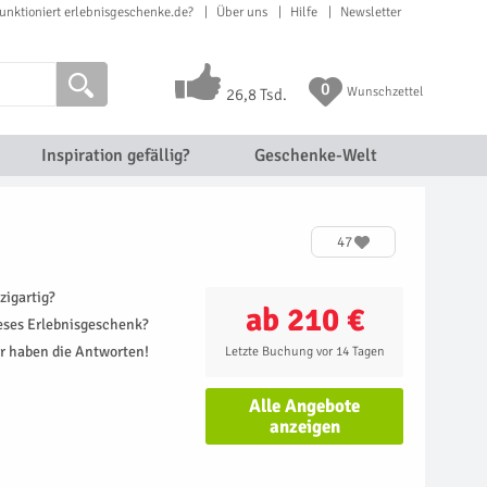
unktioniert erlebnisgeschenke.de?
Über uns
Hilfe
Newsletter
0
Wunschzettel
26,8 Tsd.
Inspiration gefällig?
Geschenke-Welt
47
zigartig?
ab 210 €
ieses Erlebnisgeschenk?
r haben die Antworten!
Letzte Buchung vor 14 Tagen
Alle Angebote
anzeigen