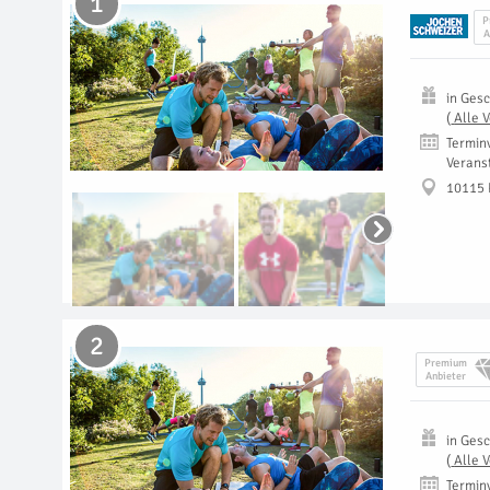
1
P
A
in
Gesc
(
Alle 
Termin
Verans
10115 
2
Premium
Anbieter
in
Gesc
(
Alle 
Termin