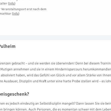
talter
(
Info
)
r Veranstaltungsort erst nach dem
insehbar
(
Info
)
 Pulheim
Grenzen gebracht – und sie werden sie überwinden! Denn bei diesem Traini
r Mutigen annehmen und sie in einem Hindernisparcours herumkommandieren
bsolviert haben, wird das Gefühl von Glück und vor allem Stärke von ihnen 
e Ausdauer, Disziplin und Kraft unter eine harte Probe stellen wird – es loh
ebnisgeschenk?
n es jedoch eindeutig an Selbstdisziplin mangelt? Dann lassen Sie sie bei
bringen können. Auch Personen, die es momentan schwer mit dem Leben h