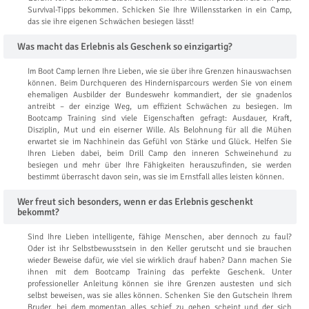
Survival-Tipps bekommen. Schicken Sie Ihre Willensstarken in ein Camp,
das sie ihre eigenen Schwächen besiegen lässt!
Was macht das Erlebnis als Geschenk so einzigartig?
Im Boot Camp lernen Ihre Lieben, wie sie über ihre Grenzen hinauswachsen
können. Beim Durchqueren des Hindernisparcours werden Sie von einem
ehemaligen Ausbilder der Bundeswehr kommandiert, der sie gnadenlos
antreibt – der einzige Weg, um effizient Schwächen zu besiegen. Im
Bootcamp Training sind viele Eigenschaften gefragt: Ausdauer, Kraft,
Disziplin, Mut und ein eiserner Wille. Als Belohnung für all die Mühen
erwartet sie im Nachhinein das Gefühl von Stärke und Glück. Helfen Sie
Ihren Lieben dabei, beim Drill Camp den inneren Schweinehund zu
besiegen und mehr über Ihre Fähigkeiten herauszufinden, sie werden
bestimmt überrascht davon sein, was sie im Ernstfall alles leisten können.
Wer freut sich besonders, wenn er das Erlebnis geschenkt
bekommt?
Sind Ihre Lieben intelligente, fähige Menschen, aber dennoch zu faul?
Oder ist ihr Selbstbewusstsein in den Keller gerutscht und sie brauchen
wieder Beweise dafür, wie viel sie wirklich drauf haben? Dann machen Sie
ihnen mit dem Bootcamp Training das perfekte Geschenk. Unter
professioneller Anleitung können sie ihre Grenzen austesten und sich
selbst beweisen, was sie alles können. Schenken Sie den Gutschein Ihrem
Bruder, bei dem momentan alles schief zu gehen scheint und der sich