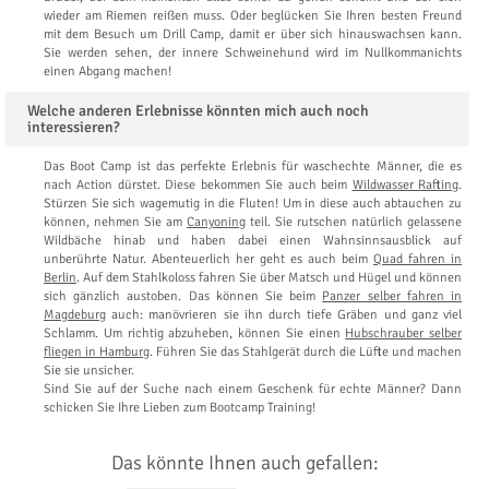
wieder am Riemen reißen muss. Oder beglücken Sie Ihren besten Freund
mit dem Besuch um Drill Camp, damit er über sich hinauswachsen kann.
Sie werden sehen, der innere Schweinehund wird im Nullkommanichts
einen Abgang machen!
Welche anderen Erlebnisse könnten mich auch noch
interessieren?
Das Boot Camp ist das perfekte Erlebnis für waschechte Männer, die es
nach Action dürstet. Diese bekommen Sie auch beim
Wildwasser Rafting
.
Stürzen Sie sich wagemutig in die Fluten! Um in diese auch abtauchen zu
können, nehmen Sie am
Canyoning
teil. Sie rutschen natürlich gelassene
Wildbäche hinab und haben dabei einen Wahnsinnsausblick auf
unberührte Natur. Abenteuerlich her geht es auch beim
Quad fahren in
Berlin
. Auf dem Stahlkoloss fahren Sie über Matsch und Hügel und können
sich gänzlich austoben. Das können Sie beim
Panzer selber fahren in
Magdeburg
auch: manövrieren sie ihn durch tiefe Gräben und ganz viel
Schlamm. Um richtig abzuheben, können Sie einen
Hubschrauber selber
fliegen in Hamburg
. Führen Sie das Stahlgerät durch die Lüfte und machen
Sie sie unsicher.
Sind Sie auf der Suche nach einem Geschenk für echte Männer? Dann
schicken Sie Ihre Lieben zum Bootcamp Training!
Das könnte Ihnen auch gefallen: