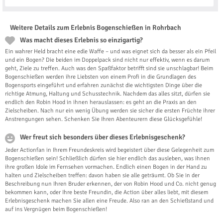
Weitere Details zum Erlebnis Bogenschießen in Rohrbach
Was macht dieses Erlebnis so einzigartig?
Ein wahrer Held bracht eine edle Waffe – und was eignet sich da besser als ein Pfeil
und ein Bogen? Die beiden im Doppelpack sind nicht nur effektiv, wenn es darum
geht, Ziele zu treffen. Auch was den Spaßfaktor betrifft sind sie unschlagbar! Beim
Bogenschießen werden ihre Liebsten von einem Profi in die Grundlagen des
Bogensports eingeführt und erfahren zunächst die wichtigsten Dinge über die
richtige Atmung, Haltung und Schusstechnik. Nachdem das alles sitzt, dürfen sie
endlich den Robin Hood in ihnen herauslassen: es geht an die Praxis an den
Zielscheiben. Nach nur ein wenig Übung werden sie sicher die ersten Früchte ihrer
Anstrengungen sehen. Schenken Sie Ihren Abenteurern diese Glücksgefühle!
Wer freut sich besonders über dieses Erlebnisgeschenk?
Jeder Actionfan in Ihrem Freundeskreis wird begeistert über diese Gelegenheit zum
Bogenschießen sein! Schließlich dürfen sie hier endlich das ausleben, was ihnen
ihre großen Idole im Fernsehen vormachen. Endlich einen Bogen in der Hand zu
halten und Zielscheiben treffen: davon haben sie alle geträumt. Ob Sie in der
Beschreibung nun Ihren Bruder erkennen, der von Robin Hood und Co. nicht genug
bekommen kann, oder Ihre beste Freundin, die Action über alles liebt, mit diesem
Erlebnisgeschenk machen Sie allen eine Freude. Also ran an den Schießstand und
auf ins Vergnügen beim Bogenschießen!