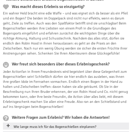
Was macht dieses Erlebnis so einzigartig?
Ein wahrer Held bracht eine edle Waffe – und was eignet sich da besser als ein Pfeil
und ein Bogen? Die beiden im Doppelpack sind nicht nur effektiv, wenn es darum
geht, Ziele zu treffen. Auch was den Spaßfaktor betrifft sind sie unschlagbar! Beim
Bogenschießen werden ihre Liebsten von einem Profi in die Grundlagen des
Bogensports eingeführt und erfahren zunächst die wichtigsten Dinge über die
richtige Atmung, Haltung und Schusstechnik. Nachdem das alles sitzt, dürfen sie
endlich den Robin Hood in ihnen herauslassen: es geht an die Praxis an den
Zielscheiben. Nach nur ein wenig Übung werden sie sicher die ersten Früchte ihrer
Anstrengungen sehen. Schenken Sie Ihren Abenteurern diese Glücksgefühle!
Wer freut sich besonders über dieses Erlebnisgeschenk?
Jeder Actionfan in Ihrem Freundeskreis wird begeistert über diese Gelegenheit zum
Bogenschießen sein! Schließlich dürfen sie hier endlich das ausleben, was ihnen
ihre großen Idole im Fernsehen vormachen. Endlich einen Bogen in der Hand zu
halten und Zielscheiben treffen: davon haben sie alle geträumt. Ob Sie in der
Beschreibung nun Ihren Bruder erkennen, der von Robin Hood und Co. nicht genug
bekommen kann, oder Ihre beste Freundin, die Action über alles liebt, mit diesem
Erlebnisgeschenk machen Sie allen eine Freude. Also ran an den Schießstand und
auf ins Vergnügen beim Bogenschießen!
Weitere Fragen zum Erlebnis? Wir haben die Antworten!
Wie lange muss ich für das Bogenschießen einplanen?