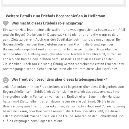
Weitere Details zum Erlebnis Bogenschießen in Heilbronn
Was macht dieses Erlebnis so einzigartig?
Ein wahrer Held bracht eine edle Waffe – und was eignet sich da besser als ein Pfeil
und ein Bogen? Die beiden im Doppelpack sind nicht nur effektiv, wenn es darum
geht, Ziele zu treffen. Auch was den Spaßfaktor betrifft sind sie unschlagbar! Beim
Bogenschießen werden ihre Liebsten von einem Profi in die Grundlagen des
Bogensports eingeführt und erfahren zunächst die wichtigsten Dinge über die
richtige Atmung, Haltung und Schusstechnik. Nachdem das alles sitzt, dürfen sie
endlich den Robin Hood in ihnen herauslassen: es geht an die Praxis an den
Zielscheiben. Nach nur ein wenig Übung werden sie sicher die ersten Früchte ihrer
Anstrengungen sehen. Schenken Sie Ihren Abenteurern diese Glücksgefühle!
Wer freut sich besonders über dieses Erlebnisgeschenk?
Jeder Actionfan in Ihrem Freundeskreis wird begeistert über diese Gelegenheit zum
Bogenschießen sein! Schließlich dürfen sie hier endlich das ausleben, was ihnen
ihre großen Idole im Fernsehen vormachen. Endlich einen Bogen in der Hand zu
halten und Zielscheiben treffen: davon haben sie alle geträumt. Ob Sie in der
Beschreibung nun Ihren Bruder erkennen, der von Robin Hood und Co. nicht genug
bekommen kann, oder Ihre beste Freundin, die Action über alles liebt, mit diesem
Erlebnisgeschenk machen Sie allen eine Freude. Also ran an den Schießstand und
auf ins Vergnügen beim Bogenschießen!