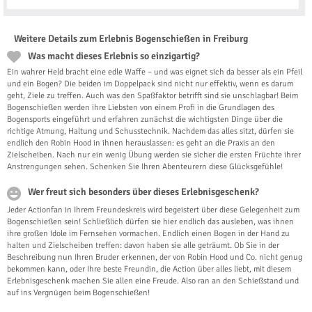
Weitere Details zum Erlebnis Bogenschießen in Freiburg
Was macht dieses Erlebnis so einzigartig?
Ein wahrer Held bracht eine edle Waffe – und was eignet sich da besser als ein Pfeil
und ein Bogen? Die beiden im Doppelpack sind nicht nur effektiv, wenn es darum
geht, Ziele zu treffen. Auch was den Spaßfaktor betrifft sind sie unschlagbar! Beim
Bogenschießen werden ihre Liebsten von einem Profi in die Grundlagen des
Bogensports eingeführt und erfahren zunächst die wichtigsten Dinge über die
richtige Atmung, Haltung und Schusstechnik. Nachdem das alles sitzt, dürfen sie
endlich den Robin Hood in ihnen herauslassen: es geht an die Praxis an den
Zielscheiben. Nach nur ein wenig Übung werden sie sicher die ersten Früchte ihrer
Anstrengungen sehen. Schenken Sie Ihren Abenteurern diese Glücksgefühle!
Wer freut sich besonders über dieses Erlebnisgeschenk?
Jeder Actionfan in Ihrem Freundeskreis wird begeistert über diese Gelegenheit zum
Bogenschießen sein! Schließlich dürfen sie hier endlich das ausleben, was ihnen
ihre großen Idole im Fernsehen vormachen. Endlich einen Bogen in der Hand zu
halten und Zielscheiben treffen: davon haben sie alle geträumt. Ob Sie in der
Beschreibung nun Ihren Bruder erkennen, der von Robin Hood und Co. nicht genug
bekommen kann, oder Ihre beste Freundin, die Action über alles liebt, mit diesem
Erlebnisgeschenk machen Sie allen eine Freude. Also ran an den Schießstand und
auf ins Vergnügen beim Bogenschießen!