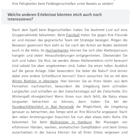
ihre Fähigkeiten beim Feldbogenschießen unter Beweis zu stellen!
Welche anderen Erlebnisse könnten mich auch noch
interessieren?
Nach dem Spaß beim Bogenschießen haben Sie bestimmt Lust auf eine
Gruppenaktivität bekommen. Beim
Paintball
treten Sie gegen Ihre Freunde
an und müssen das gegnerische Team mit Strategie besiegen. Mögen die
Besseren gewinnen! Nun zieht es Sie nach der Action am Boden bestimmt
auch in die Höhe. Im
Hochseilgarten
können Sie sich über Kletterparcours
hangeln und vielen Herausforderungen entgegentreten. Überwinden Sie
sich und haben Sie Mut, sie werden dieses Klettererlebnis nicht bereuen!
Und sobald Sie oben angekommen sind, haben Sie einen tollen Ausblick
auf die ganze Anlage. Oder bewundern Sie lieber die Natur? Und lernen
dabei eine andere Schießkunst kennen? Dann versuchen Sie es mit dem
Winter Biathlon in Altenberg
. Hier können Sie es Ihren Idolen aus dem
Fernsehen nachmachen, bewundern die Umgebung beim schnellen
Langlaufen und schießen an den Zwischenstopps auf die Zielscheibe. Ein
Winterspaß ohnegleichen! Wenn Ihnen nun doch fehlt, die Natur etwas
langsamer betrachten zu können, dann haben Sie bei der
Hundeschlittenfahrt in Bad Herrenalb
die Möglichkeit, die Umgebung
genauer zu betrachten, das Tempo wird an Ihre Wünsche angepasst. Nach
den vielen Anstrengungen brauchen Sie nun aber etwas mehr Ruhe. Die
bekommen Sie beim
Wellnesstag in Hamburg
. Bei Massagen von
erfahrenen Händen, warmen, aromatischen Dampfbädern und beim Stress
ausschwitzen in der Sauna können Sie all Ihren Stress vergessen und