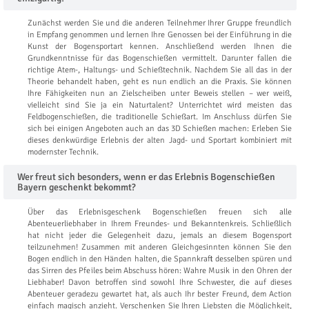
Zunächst werden Sie und die anderen Teilnehmer Ihrer Gruppe freundlich
in Empfang genommen und lernen Ihre Genossen bei der Einführung in die
Kunst der Bogensportart kennen. Anschließend werden Ihnen die
Grundkenntnisse für das Bogenschießen vermittelt. Darunter fallen die
richtige Atem-, Haltungs- und Schießtechnik. Nachdem Sie all das in der
Theorie behandelt haben, geht es nun endlich an die Praxis. Sie können
Ihre Fähigkeiten nun an Zielscheiben unter Beweis stellen – wer weiß,
vielleicht sind Sie ja ein Naturtalent? Unterrichtet wird meisten das
Feldbogenschießen, die traditionelle Schießart. Im Anschluss dürfen Sie
sich bei einigen Angeboten auch an das 3D Schießen machen: Erleben Sie
dieses denkwürdige Erlebnis der alten Jagd- und Sportart kombiniert mit
modernster Technik.
Wer freut sich besonders, wenn er das Erlebnis Bogenschießen
Bayern geschenkt bekommt?
Über das Erlebnisgeschenk Bogenschießen freuen sich alle
Abenteuerliebhaber in Ihrem Freundes- und Bekanntenkreis. Schließlich
hat nicht jeder die Gelegenheit dazu, jemals an diesem Bogensport
teilzunehmen! Zusammen mit anderen Gleichgesinnten können Sie den
Bogen endlich in den Händen halten, die Spannkraft desselben spüren und
das Sirren des Pfeiles beim Abschuss hören: Wahre Musik in den Ohren der
Liebhaber! Davon betroffen sind sowohl Ihre Schwester, die auf dieses
Abenteuer geradezu gewartet hat, als auch Ihr bester Freund, dem Action
einfach magisch anzieht. Verschenken Sie Ihren Liebsten die Möglichkeit,