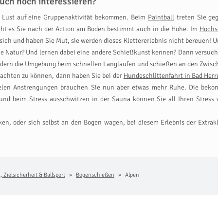
uch noch interessieren?
Lust auf eine Gruppenaktivität bekommen. Beim
Paintball
treten Sie ge
eht es Sie nach der Action am Boden bestimmt auch in die Höhe. Im
Hochs
ich und haben Sie Mut, sie werden dieses Klettererlebnis nicht bereuen! 
 die Natur? Und lernen dabei eine andere Schießkunst kennen? Dann versuc
dern die Umgebung beim schnellen Langlaufen und schießen an den Zwische
rachten zu können, dann haben Sie bei der
Hundeschlittenfahrt in Bad Herr
ielen Anstrengungen brauchen Sie nun aber etwas mehr Ruhe. Die bek
d beim Stress ausschwitzen in der Sauna können Sie all Ihren Stress 
, oder sich selbst an den Bogen wagen, bei diesem Erlebnis der Extrakl
, Zielsicherheit & Ballsport
Bogenschießen
Alpen