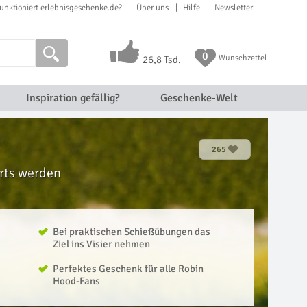
unktioniert erlebnisgeschenke.de?
Über uns
Hilfe
Newsletter
0
Wunschzettel
26,8 Tsd.
Inspiration gefällig?
Geschenke-Welt
265
rts werden
Bei praktischen Schießübungen das
Ziel ins Visier nehmen
Perfektes Geschenk für alle Robin
Hood-Fans