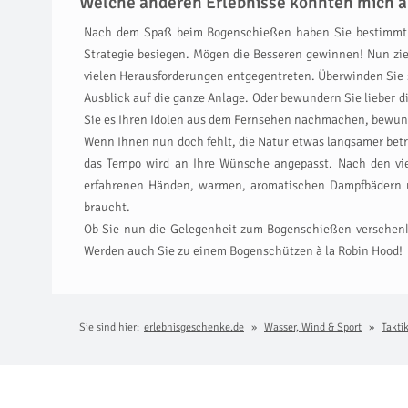
Welche anderen Erlebnisse könnten mich a
Nach dem Spaß beim Bogenschießen haben Sie bestimmt 
Strategie besiegen. Mögen die Besseren gewinnen! Nun zi
vielen Herausforderungen entgegentreten. Überwinden Sie s
Ausblick auf die ganze Anlage. Oder bewundern Sie lieber
Sie es Ihren Idolen aus dem Fernsehen nachmachen, bewun
Wenn Ihnen nun doch fehlt, die Natur etwas langsamer bet
das Tempo wird an Ihre Wünsche angepasst. Nach den v
erfahrenen Händen, warmen, aromatischen Dampfbädern un
braucht.
Ob Sie nun die Gelegenheit zum Bogenschießen verschenken
Werden auch Sie zu einem Bogenschützen à la Robin Hood!
Sie sind hier:
erlebnisgeschenke.de
Wasser, Wind & Sport
Taktik