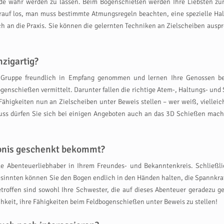
nde wahr werden zu lassen. Beim Bogenschießen werden Ihre Liebsten zun
rauf los, man muss bestimmte Atmungsregeln beachten, eine spezielle Hal
ch an die Praxis. Sie können die gelernten Techniken an Zielscheiben auspr
zigartig?
 Gruppe freundlich in Empfang genommen und lernen Ihre Genossen bei
enschießen vermittelt. Darunter fallen die richtige Atem-, Haltungs- und 
Fähigkeiten nun an Zielscheiben unter Beweis stellen – wer weiß, vielleich
luss dürfen Sie sich bei einigen Angeboten auch an das 3D Schießen mache
ebnis geschenkt bekommt?
e Abenteuerliebhaber in Ihrem Freundes- und Bekanntenkreis. Schließli
nnten können Sie den Bogen endlich in den Händen halten, die Spannkraft
roffen sind sowohl Ihre Schwester, die auf dieses Abenteuer geradezu ge
hkeit, ihre Fähigkeiten beim Feldbogenschießen unter Beweis zu stellen!