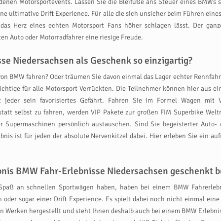
edenen Motorsportevents. Lassen Sie die Bleifüße ans Steuer eines BMW
ne ultimative Drift Experience. Für alle die sich unsicher beim Führen ein
 das Herz eines echten Motorsport Fans höher schlagen lässt. Der gan
 Auto oder Motorradfahrer eine riesige Freude.
se Niedersachsen als Geschenk so einzigartig?
on BMW fahren? Oder träumen Sie davon einmal das Lager echter Rennfahr
Richtige für alle Motorsport Verrückten. Die Teilnehmer können hier aus 
et jeder sein favorisiertes Gefährt. Fahren Sie im Formel Wagen mi
anstatt selbst zu fahren, werden VIP Pakete zur großen FIM Superbike We
r Supermaschinen persönlich austauschen. Sind Sie begeisterter Auto- 
s ist für jeden der absolute Nervenkitzel dabei. Hier erleben Sie ein auf
lebnis BMW Fahr-Erlebnisse Niedersachsen geschenkt
 Spaß an schnellen Sportwägen haben, haben bei einem BMW Fahrerleb
oder sogar einer Drift Experience. Es spielt dabei noch nicht einmal eine
en Werken hergestellt und steht Ihnen deshalb auch bei einem BMW Erlebn