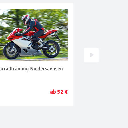
orradtraining Niedersachsen
Hummer selber fah
Niedersachsen
ab 52 €