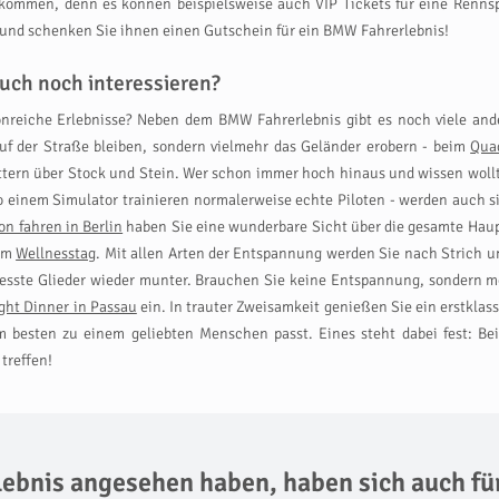
ommen, denn es können beispielsweise auch VIP Tickets für eine Rennsp
 und schenken Sie ihnen einen Gutschein für ein BMW Fahrerlebnis!
uch noch interessieren?
ionreiche Erlebnisse? Neben dem BMW Fahrerlebnis gibt es noch viele and
f der Straße bleiben, sondern vielmehr das Geländer erobern - beim
Qua
ern über Stock und Stein. Wer schon immer hoch hinaus und wissen wollte,
 einem Simulator trainieren normalerweise echte Piloten - werden auch si
on fahren in Berlin
haben Sie eine wunderbare Sicht über die gesamte Hau
nem
Wellnesstag
. Mit allen Arten der Entspannung werden Sie nach Strich
resste Glieder wieder munter. Brauchen Sie keine Entspannung, sondern m
ght Dinner in Passau
ein. In trauter Zweisamkeit genießen Sie ein erstklass
 besten zu einem geliebten Menschen passt. Eines steht dabei fest: Be
treffen!
rlebnis angesehen haben,
haben sich auch fü