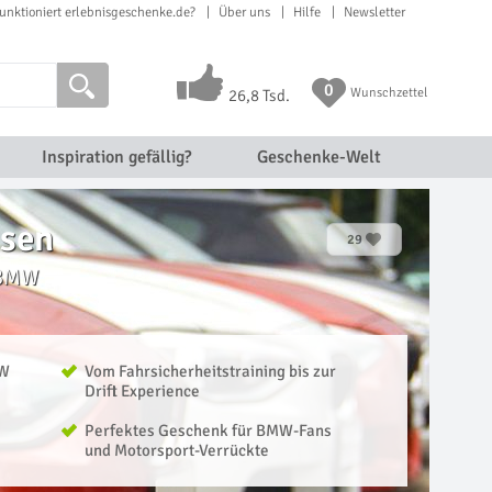
unktioniert erlebnisgeschenke.de?
Über uns
Hilfe
Newsletter
0
Wunschzettel
26,8 Tsd.
Inspiration gefällig?
Geschenke-Welt
hsen
29
 BMW
MW
Vom Fahrsicherheitstraining bis zur
Drift Experience
Perfektes Geschenk für BMW-Fans
und Motorsport-Verrückte