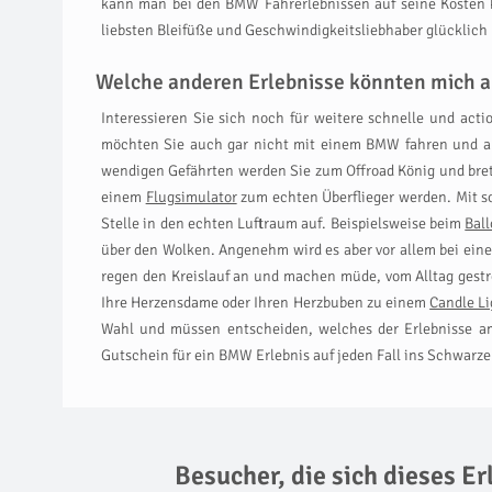
kann man bei den BMW Fahrerlebnissen auf seine Kosten k
liebsten Bleifüße und Geschwindigkeitsliebhaber glücklich
Welche anderen Erlebnisse könnten mich a
Interessieren Sie sich noch für weitere schnelle und act
möchten Sie auch gar nicht mit einem BMW fahren und au
wendigen Gefährten werden Sie zum Offroad König und brett
einem
Flugsimulator
zum echten Überflieger werden. Mit so
Stelle in den echten Luftraum auf. Beispielsweise beim
Ball
über den Wolken. Angenehm wird es aber vor allem bei ei
regen den Kreislauf an und machen müde, vom Alltag gest
Ihre Herzensdame oder Ihren Herzbuben zu einem
Candle Li
Wahl und müssen entscheiden, welches der Erlebnisse am
Gutschein für ein BMW Erlebnis auf jeden Fall ins Schwarze 
Besucher, die sich dieses E