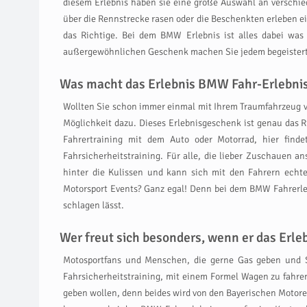
diesem Erlebnis haben sie eine große Auswahl an verschi
über die Rennstrecke rasen oder die Beschenkten erleben ei
das Richtige. Bei dem BMW Erlebnis ist alles dabei was
außergewöhnlichen Geschenk machen Sie jedem begeisterten
Was macht das Erlebnis BMW Fahr-Erlebnis
Wollten Sie schon immer einmal mit Ihrem Traumfahrzeug v
Möglichkeit dazu. Dieses Erlebnisgeschenk ist genau das 
Fahrertraining mit dem Auto oder Motorrad, hier find
Fahrsicherheitstraining. Für alle, die lieber Zuschauen 
hinter die Kulissen und kann sich mit den Fahrern echte
Motorsport Events? Ganz egal! Denn bei dem BMW Fahrerlebni
schlagen lässt.
Wer freut sich besonders, wenn er das Er
Motosportfans und Menschen, die gerne Gas geben und
Fahrsicherheitstraining, mit einem Formel Wagen zu fahren 
geben wollen, denn beides wird von den Bayerischen Motor