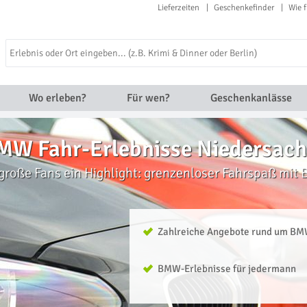
Lieferzeiten
Geschenkefinder
Wie f
Wo erleben?
Für wen?
Geschenkanlässe
MW Fahr-Erlebnisse Niedersac
 große Fans ein Highlight: grenzenloser Fahrspaß mit
Zahlreiche Angebote rund um B
BMW-Erlebnisse für jedermann