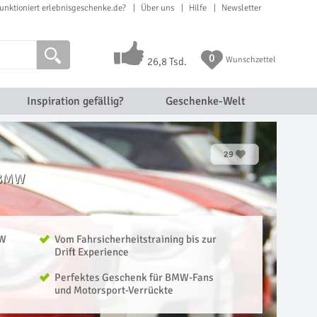
unktioniert erlebnisgeschenke.de?
Über uns
Hilfe
Newsletter
0
Wunschzettel
26,8 Tsd.
Inspiration gefällig?
Geschenke-Welt
29
 BMW
MW
Vom Fahrsicherheitstraining bis zur
Drift Experience
Perfektes Geschenk für BMW-Fans
und Motorsport-Verrückte