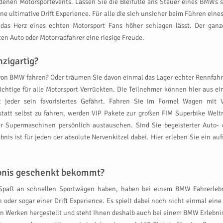
edenen Motorsportevents. Lassen Sie die Bleifüße ans Steuer eines BMW
ne ultimative Drift Experience. Für alle die sich unsicher beim Führen ein
 das Herz eines echten Motorsport Fans höher schlagen lässt. Der gan
 Auto oder Motorradfahrer eine riesige Freude.
zigartig?
on BMW fahren? Oder träumen Sie davon einmal das Lager echter Rennfahr
Richtige für alle Motorsport Verrückten. Die Teilnehmer können hier aus 
et jeder sein favorisiertes Gefährt. Fahren Sie im Formel Wagen mi
anstatt selbst zu fahren, werden VIP Pakete zur großen FIM Superbike We
r Supermaschinen persönlich austauschen. Sind Sie begeisterter Auto- 
s ist für jeden der absolute Nervenkitzel dabei. Hier erleben Sie ein auf
ebnis geschenkt bekommt?
 Spaß an schnellen Sportwägen haben, haben bei einem BMW Fahrerleb
oder sogar einer Drift Experience. Es spielt dabei noch nicht einmal eine
en Werken hergestellt und steht Ihnen deshalb auch bei einem BMW Erlebn