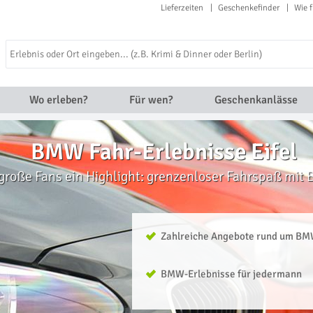
Lieferzeiten
Geschenkefinder
Wie f
Wo erleben?
Für wen?
Geschenkanlässe
BMW Fahr-Erlebnisse Eifel
 große Fans ein Highlight: grenzenloser Fahrspaß mit
Zahlreiche Angebote rund um B
BMW-Erlebnisse für jedermann