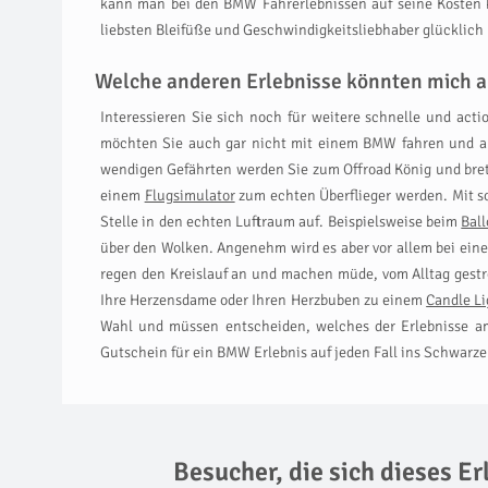
kann man bei den BMW Fahrerlebnissen auf seine Kosten k
liebsten Bleifüße und Geschwindigkeitsliebhaber glücklich
Welche anderen Erlebnisse könnten mich a
Interessieren Sie sich noch für weitere schnelle und act
möchten Sie auch gar nicht mit einem BMW fahren und au
wendigen Gefährten werden Sie zum Offroad König und brett
einem
Flugsimulator
zum echten Überflieger werden. Mit so
Stelle in den echten Luftraum auf. Beispielsweise beim
Ball
über den Wolken. Angenehm wird es aber vor allem bei ei
regen den Kreislauf an und machen müde, vom Alltag gest
Ihre Herzensdame oder Ihren Herzbuben zu einem
Candle Li
Wahl und müssen entscheiden, welches der Erlebnisse am
Gutschein für ein BMW Erlebnis auf jeden Fall ins Schwarze 
Besucher, die sich dieses E