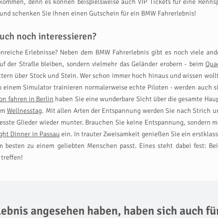
ommen, denn es können beispielsweise auch VIP Tickets für eine Rennsp
 und schenken Sie ihnen einen Gutschein für ein BMW Fahrerlebnis!
uch noch interessieren?
ionreiche Erlebnisse? Neben dem BMW Fahrerlebnis gibt es noch viele and
f der Straße bleiben, sondern vielmehr das Geländer erobern - beim
Qua
ern über Stock und Stein. Wer schon immer hoch hinaus und wissen wollte,
 einem Simulator trainieren normalerweise echte Piloten - werden auch si
on fahren in Berlin
haben Sie eine wunderbare Sicht über die gesamte Hau
nem
Wellnesstag
. Mit allen Arten der Entspannung werden Sie nach Strich
resste Glieder wieder munter. Brauchen Sie keine Entspannung, sondern m
ght Dinner in Passau
ein. In trauter Zweisamkeit genießen Sie ein erstklass
 besten zu einem geliebten Menschen passt. Eines steht dabei fest: Be
treffen!
rlebnis angesehen haben,
haben sich auch fü