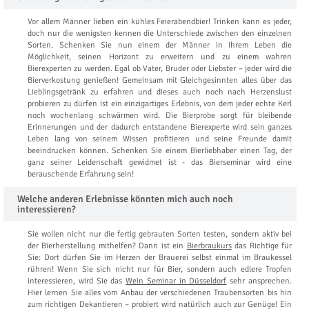
Vor allem Männer lieben ein kühles Feierabendbier! Trinken kann es jeder,
doch nur die wenigsten kennen die Unterschiede zwischen den einzelnen
Sorten. Schenken Sie nun einem der Männer in Ihrem Leben die
Möglichkeit, seinen Horizont zu erweitern und zu einem wahren
Bierexperten zu werden. Egal ob Vater, Bruder oder Liebster – jeder wird die
Bierverkostung genießen! Gemeinsam mit Gleichgesinnten alles über das
Lieblingsgetränk zu erfahren und dieses auch noch nach Herzenslust
probieren zu dürfen ist ein einzigartiges Erlebnis, von dem jeder echte Kerl
noch wochenlang schwärmen wird. Die Bierprobe sorgt für bleibende
Erinnerungen und der dadurch entstandene Bierexperte wird sein ganzes
Leben lang von seinem Wissen profitieren und seine Freunde damit
beeindrucken können. Schenken Sie einem Bierliebhaber einen Tag, der
ganz seiner Leidenschaft gewidmet ist - das Bierseminar wird eine
berauschende Erfahrung sein!
Welche anderen Erlebnisse könnten mich auch noch
interessieren?
Sie wollen nicht nur die fertig gebrauten Sorten testen, sondern aktiv bei
der Bierherstellung mithelfen? Dann ist ein
Bierbraukurs
das Richtige für
Sie: Dort dürfen Sie im Herzen der Brauerei selbst einmal im Braukessel
rühren! Wenn Sie sich nicht nur für Bier, sondern auch edlere Tropfen
interessieren, wird Sie das
Wein Seminar in Düsseldorf
sehr ansprechen.
Hier lernen Sie alles vom Anbau der verschiedenen Traubensorten bis hin
zum richtigen Dekantieren – probiert wird natürlich auch zur Genüge! Ein