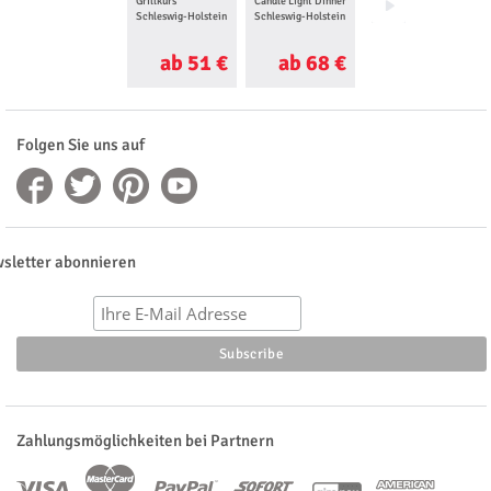
Grillkurs
Candle Light Dinner
Sushi Kochkurs
Schleswig-Holstein
Schleswig-Holstein
Schleswig-Holstein
ab 51 €
ab 68 €
ab 35 €
Folgen Sie uns auf
sletter abonnieren
Zahlungsmöglichkeiten bei Partnern