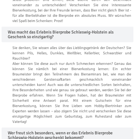
voneinander zu unterscheiden! Verschenken Sie eine interessante
Bierverkostung, bei der Ihre Freunde lernen, dass Bier nicht gleich Bier ist -
für alle Bierliebhaber ist die Bierprobe ein absolutes Muss. Wir wünschen
viel Spaß beim Schenken: Prost!
Was macht das Erlebnis Bierprobe Schleswig-Holstein als
Geschenk so einzigartig?
Sie denken, Sie wissen alles über das Lieblingsgetränk der Deutschen? Sie
kennen Pils, Helles, Dunkles, Weißbier, Kellerbier, Schwarzbier und
Rauchbier?
Aber können Sie diese auch nur durch Schmecken erkennen? Genau das
können Sie nämlich bei einer Bierverkostung lernen: Ein echter
Braumeister bringt den Teilnehmern des Bierseminars bei, wie man die
verschiedenen Gerstensaftarten geschmacklich voneinander
unterscheiden kann! Auch was die unterschiedlichen Sorten beinhalten,
ihre Besonderheiten und wie genau sie gebraut werden, werden Sie bei der
Bierprobe erfahren. Wenn Sie Fragen haben, hat der Braumeister mit
Sicherheit eine Antwort parat. Mit einem Gutschein für eine
Bierverkostung, können Sie Ihre Lieben vom Hobby-Biertrinker zum
Experten werden lassen – also zögern Sie nicht und verschenken Sie diese
einzigartige Möglichkeit zum Geburtstag, zum Ruhestand oder zum
Vatertag!
Wer freut sich besonders, wenn er das Erlebnis Bierprobe
Schleswig-Holstein geschenkt bekommt?