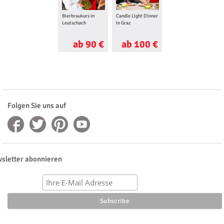
Bierbraukurs in
Candle Light Dinner
Mittelalter Dinner
Leutschach
in Graz
in Feldbach
ab 90 €
ab 100 €
ab 56 €
Folgen Sie uns auf
sletter abonnieren