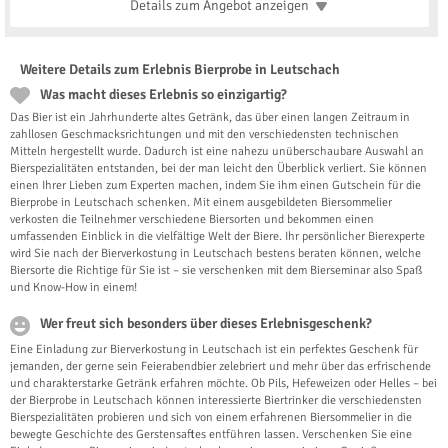
Details zum Angebot
anzeigen
Weitere Details zum Erlebnis Bierprobe in Leutschach
Was macht dieses Erlebnis so einzigartig?
Das Bier ist ein Jahrhunderte altes Getränk, das über einen langen Zeitraum in
zahllosen Geschmacksrichtungen und mit den verschiedensten technischen
Mitteln hergestellt wurde. Dadurch ist eine nahezu unüberschaubare Auswahl an
Bierspezialitäten entstanden, bei der man leicht den Überblick verliert. Sie können
einen Ihrer Lieben zum Experten machen, indem Sie ihm einen Gutschein für die
Bierprobe in Leutschach schenken. Mit einem ausgebildeten Biersommelier
verkosten die Teilnehmer verschiedene Biersorten und bekommen einen
umfassenden Einblick in die vielfältige Welt der Biere. Ihr persönlicher Bierexperte
wird Sie nach der Bierverkostung in Leutschach bestens beraten können, welche
Biersorte die Richtige für Sie ist – sie verschenken mit dem Bierseminar also Spaß
und Know-How in einem!
Wer freut sich besonders über dieses Erlebnisgeschenk?
Eine Einladung zur Bierverkostung in Leutschach ist ein perfektes Geschenk für
jemanden, der gerne sein Feierabendbier zelebriert und mehr über das erfrischende
und charakterstarke Getränk erfahren möchte. Ob Pils, Hefeweizen oder Helles – bei
der Bierprobe in Leutschach können interessierte Biertrinker die verschiedensten
Bierspezialitäten probieren und sich von einem erfahrenen Biersommelier in die
bewegte Geschichte des Gerstensaftes entführen lassen. Verschenken Sie eine