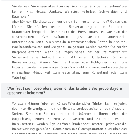
Sie denken, Sie wissen alles über das Lieblingsgetränk der Deutschen? Sie
kennen Pils, Helles, Dunkles, Weißbier, Kellerbier, Schwarzbier und
Rauchbier?
Aber können Sie diese auch nur durch Schmecken erkennen? Genau das
können Sie nämlich bei einer Bierverkostung lernen: Ein echter
Braumeister bringt den Teilnehmern des Bierseminars bei, wie man die
verschiedenen Gerstensaftarten geschmacklich voneinander
unterscheiden kann! Auch was die unterschiedlichen Sorten beinhalten,
ihre Besonderheiten und wie genau sie gebraut werden, werden Sie bei der
Bierprobe erfahren. Wenn Sie Fragen haben, hat der Braumeister mit
Sicherheit eine Antwort parat. Mit einem Gutschein für eine
Bierverkostung, können Sie Ihre Lieben vom Hobby-Biertrinker zum
Experten werden lassen – also zögern Sie nicht und verschenken Sie diese
einzigartige Möglichkeit zum Geburtstag, zum Ruhestand oder zum
Vatertag!
Wer freut sich besonders, wenn er das Erlebnis Bierprobe Bayern
geschenkt bekommt?
Vor allem Männer lieben ein kühles Feierabendbier! Trinken kann es jeder,
doch nur die wenigsten kennen die Unterschiede zwischen den einzelnen
Sorten. Schenken Sie nun einem der Männer in Ihrem Leben die
Möglichkeit, seinen Horizont zu erweitern und zu einem wahren
Bierexperten zu werden. Egal ob Vater, Bruder oder Liebster – jeder wird die
Bierverkostung genießen! Gemeinsam mit Gleichgesinnten alles über das