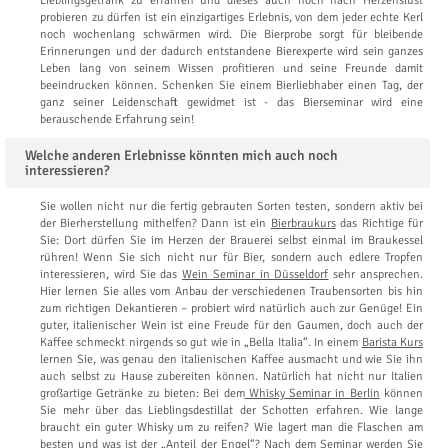
Lieblingsgetränk zu erfahren und dieses auch noch nach Herzenslust
probieren zu dürfen ist ein einzigartiges Erlebnis, von dem jeder echte Kerl
noch wochenlang schwärmen wird. Die Bierprobe sorgt für bleibende
Erinnerungen und der dadurch entstandene Bierexperte wird sein ganzes
Leben lang von seinem Wissen profitieren und seine Freunde damit
beeindrucken können. Schenken Sie einem Bierliebhaber einen Tag, der
ganz seiner Leidenschaft gewidmet ist - das Bierseminar wird eine
berauschende Erfahrung sein!
Welche anderen Erlebnisse könnten mich auch noch
interessieren?
Sie wollen nicht nur die fertig gebrauten Sorten testen, sondern aktiv bei
der Bierherstellung mithelfen? Dann ist ein
Bierbraukurs
das Richtige für
Sie: Dort dürfen Sie im Herzen der Brauerei selbst einmal im Braukessel
rühren! Wenn Sie sich nicht nur für Bier, sondern auch edlere Tropfen
interessieren, wird Sie das
Wein Seminar in Düsseldorf
sehr ansprechen.
Hier lernen Sie alles vom Anbau der verschiedenen Traubensorten bis hin
zum richtigen Dekantieren – probiert wird natürlich auch zur Genüge! Ein
guter, italienischer Wein ist eine Freude für den Gaumen, doch auch der
Kaffee schmeckt nirgends so gut wie in „Bella Italia“. In einem
Barista Kurs
lernen Sie, was genau den italienischen Kaffee ausmacht und wie Sie ihn
auch selbst zu Hause zubereiten können. Natürlich hat nicht nur Italien
großartige Getränke zu bieten: Bei dem
Whisky Seminar in Berlin
können
Sie mehr über das Lieblingsdestillat der Schotten erfahren. Wie lange
braucht ein guter Whisky um zu reifen? Wie lagert man die Flaschen am
besten und was ist der „Anteil der Engel“? Nach dem Seminar werden Sie