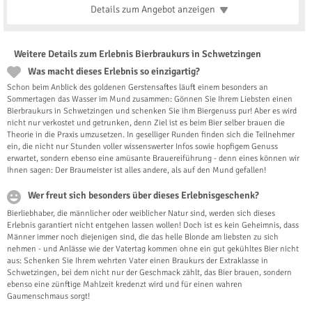
Details zum Angebot
anzeigen
Weitere Details zum Erlebnis Bierbraukurs in Schwetzingen
Was macht dieses Erlebnis so einzigartig?
Schon beim Anblick des goldenen Gerstensaftes läuft einem besonders an
Sommertagen das Wasser im Mund zusammen: Gönnen Sie Ihrem Liebsten einen
Bierbraukurs in Schwetzingen und schenken Sie ihm Biergenuss pur! Aber es wird
nicht nur verkostet und getrunken, denn Ziel ist es beim Bier selber brauen die
Theorie in die Praxis umzusetzen. In geselliger Runden finden sich die Teilnehmer
ein, die nicht nur Stunden voller wissenswerter Infos sowie hopfigem Genuss
erwartet, sondern ebenso eine amüsante Brauereiführung - denn eines können wir
Ihnen sagen: Der Braumeister ist alles andere, als auf den Mund gefallen!
Wer freut sich besonders über dieses Erlebnisgeschenk?
Bierliebhaber, die männlicher oder weiblicher Natur sind, werden sich dieses
Erlebnis garantiert nicht entgehen lassen wollen! Doch ist es kein Geheimnis, dass
Männer immer noch diejenigen sind, die das helle Blonde am liebsten zu sich
nehmen - und Anlässe wie der Vatertag kommen ohne ein gut gekühltes Bier nicht
aus: Schenken Sie Ihrem wehrten Vater einen Braukurs der Extraklasse in
Schwetzingen, bei dem nicht nur der Geschmack zählt, das Bier brauen, sondern
ebenso eine zünftige Mahlzeit kredenzt wird und für einen wahren
Gaumenschmaus sorgt!