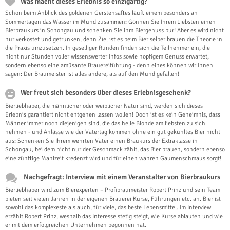
Was macht dieses Erlebnis so einzigartig?
Schon beim Anblick des goldenen Gerstensaftes läuft einem besonders an
Sommertagen das Wasser im Mund zusammen: Gönnen Sie Ihrem Liebsten einen
Bierbraukurs in Schongau und schenken Sie ihm Biergenuss pur! Aber es wird nicht
nur verkostet und getrunken, denn Ziel ist es beim Bier selber brauen die Theorie in
die Praxis umzusetzen. In geselliger Runden finden sich die Teilnehmer ein, die
nicht nur Stunden voller wissenswerter Infos sowie hopfigem Genuss erwartet,
sondern ebenso eine amüsante Brauereiführung - denn eines können wir Ihnen
sagen: Der Braumeister ist alles andere, als auf den Mund gefallen!
Wer freut sich besonders über dieses Erlebnisgeschenk?
Bierliebhaber, die männlicher oder weiblicher Natur sind, werden sich dieses
Erlebnis garantiert nicht entgehen lassen wollen! Doch ist es kein Geheimnis, dass
Männer immer noch diejenigen sind, die das helle Blonde am liebsten zu sich
nehmen - und Anlässe wie der Vatertag kommen ohne ein gut gekühltes Bier nicht
aus: Schenken Sie Ihrem wehrten Vater einen Braukurs der Extraklasse in
Schongau, bei dem nicht nur der Geschmack zählt, das Bier brauen, sondern ebenso
eine zünftige Mahlzeit kredenzt wird und für einen wahren Gaumenschmaus sorgt!
Nachgefragt: Interview mit einem Veranstalter von Bierbraukurs
Bierliebhaber wird zum Bierexperten – Profibraumeister Robert Prinz und sein Team
bieten seit vielen Jahren in der eigenen Brauerei Kurse, Führungen etc. an. Bier ist
sowohl das komplexeste als auch, für viele, das beste Lebensmittel. Im Interview
erzählt Robert Prinz, weshalb das Interesse stetig steigt, wie Kurse ablaufen und wie
er mit dem erfolgreichen Unternehmen begonnen hat.