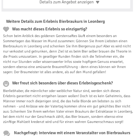
Details zum Angebot
anzeigen
Weitere Details zum Erlebnis Bierbraukurs in Leonberg
Was macht dieses Erlebnis so einzigartig?
Schon beim Anblick des goldenen Gerstensaftes läuft einem besonders an
Sommertagen das Wasser im Mund zusammen: Gönnen Sie Ihrem Liebsten einen
Bierbraukurs in Leonberg und schenken Sie ihm Biergenuss pur! Aber es wird nicht
nur verkostet und getrunken, denn Ziel ist es beim Bier selber brauen die Theorie in
die Praxis umzusetzen. In geselliger Runden finden sich die Teilnehmer ein, die
nicht nur Stunden voller wissenswerter Infos sowie hopfigem Genuss erwartet,
sondern ebenso eine amüsante Brauereiführung - denn eines können wir Ihnen
sagen: Der Braumeister ist alles andere, als auf den Mund gefallen!
Wer freut sich besonders über dieses Erlebnisgeschenk?
Bierliebhaber, die männlicher oder weiblicher Natur sind, werden sich dieses
Erlebnis garantiert nicht entgehen lassen wollen! Doch ist es kein Geheimnis, dass
Männer immer noch diejenigen sind, die das helle Blonde am liebsten zu sich
nehmen - und Anlässe wie der Vatertag kommen ohne ein gut gekühltes Bier nicht
aus: Schenken Sie Ihrem wehrten Vater einen Braukurs der Extraklasse in Leonberg,
bei dem nicht nur der Geschmack zählt, das Bier brauen, sondern ebenso eine
zünftige Mahlzeit kredenzt wird und für einen wahren Gaumenschmaus sorgt!
Nachgefragt: Interview mit einem Veranstalter von Bierbraukurs