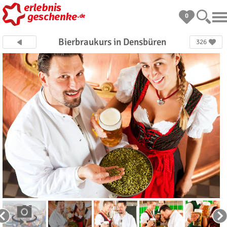
0
Bierbraukurs in Densbüren
326