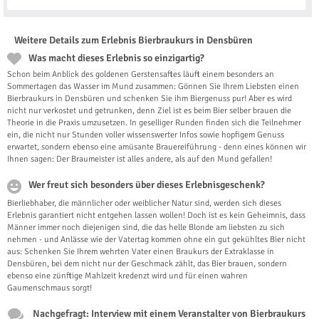
Weitere Details zum Erlebnis Bierbraukurs in Densbüren
Was macht dieses Erlebnis so einzigartig?
Schon beim Anblick des goldenen Gerstensaftes läuft einem besonders an
Sommertagen das Wasser im Mund zusammen: Gönnen Sie Ihrem Liebsten einen
Bierbraukurs in Densbüren und schenken Sie ihm Biergenuss pur! Aber es wird
nicht nur verkostet und getrunken, denn Ziel ist es beim Bier selber brauen die
Theorie in die Praxis umzusetzen. In geselliger Runden finden sich die Teilnehmer
ein, die nicht nur Stunden voller wissenswerter Infos sowie hopfigem Genuss
erwartet, sondern ebenso eine amüsante Brauereiführung - denn eines können wir
Ihnen sagen: Der Braumeister ist alles andere, als auf den Mund gefallen!
Wer freut sich besonders über dieses Erlebnisgeschenk?
Bierliebhaber, die männlicher oder weiblicher Natur sind, werden sich dieses
Erlebnis garantiert nicht entgehen lassen wollen! Doch ist es kein Geheimnis, dass
Männer immer noch diejenigen sind, die das helle Blonde am liebsten zu sich
nehmen - und Anlässe wie der Vatertag kommen ohne ein gut gekühltes Bier nicht
aus: Schenken Sie Ihrem wehrten Vater einen Braukurs der Extraklasse in
Densbüren, bei dem nicht nur der Geschmack zählt, das Bier brauen, sondern
ebenso eine zünftige Mahlzeit kredenzt wird und für einen wahren
Gaumenschmaus sorgt!
Nachgefragt: Interview mit einem Veranstalter von Bierbraukurs