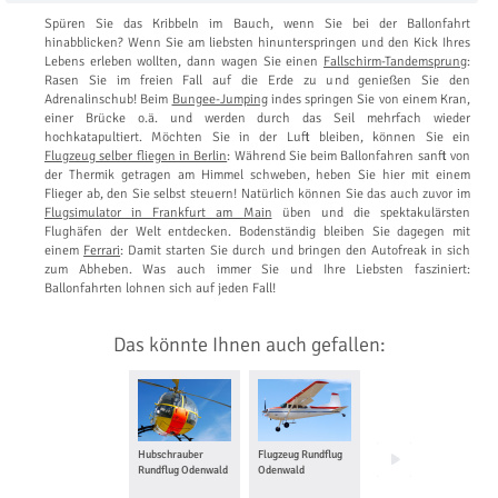
Spüren Sie das Kribbeln im Bauch, wenn Sie bei der Ballonfahrt
hinabblicken? Wenn Sie am liebsten hinunterspringen und den Kick Ihres
Lebens erleben wollten, dann wagen Sie einen
Fallschirm-Tandemsprung
:
Rasen Sie im freien Fall auf die Erde zu und genießen Sie den
Adrenalinschub! Beim
Bungee-Jumping
indes springen Sie von einem Kran,
einer Brücke o.ä. und werden durch das Seil mehrfach wieder
hochkatapultiert. Möchten Sie in der Luft bleiben, können Sie ein
Flugzeug selber fliegen in Berlin
: Während Sie beim Ballonfahren sanft von
der Thermik getragen am Himmel schweben, heben Sie hier mit einem
Flieger ab, den Sie selbst steuern! Natürlich können Sie das auch zuvor im
Flugsimulator in Frankfurt am Main
üben und die spektakulärsten
Flughäfen der Welt entdecken. Bodenständig bleiben Sie dagegen mit
einem
Ferrari
: Damit starten Sie durch und bringen den Autofreak in sich
zum Abheben. Was auch immer Sie und Ihre Liebsten fasziniert:
Ballonfahrten lohnen sich auf jeden Fall!
Das könnte Ihnen auch gefallen:
Hubschrauber
Flugzeug Rundflug
Flugzeug selber
Rundflug Odenwald
Odenwald
fliegen Odenwald