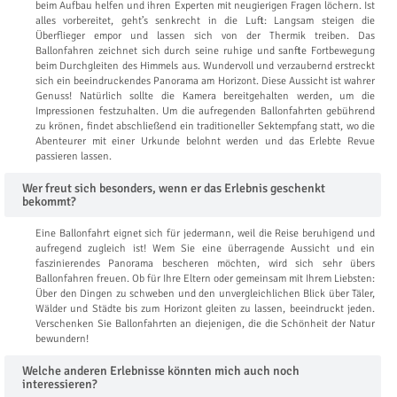
beim Aufbau helfen und ihren Experten mit neugierigen Fragen löchern. Ist
alles vorbereitet, geht’s senkrecht in die Luft: Langsam steigen die
Überflieger empor und lassen sich von der Thermik treiben. Das
Ballonfahren zeichnet sich durch seine ruhige und sanfte Fortbewegung
beim Durchgleiten des Himmels aus. Wundervoll und verzaubernd erstreckt
sich ein beeindruckendes Panorama am Horizont. Diese Aussicht ist wahrer
Genuss! Natürlich sollte die Kamera bereitgehalten werden, um die
Impressionen festzuhalten. Um die aufregenden Ballonfahrten gebührend
zu krönen, findet abschließend ein traditioneller Sektempfang statt, wo die
Abenteurer mit einer Urkunde belohnt werden und das Erlebte Revue
passieren lassen.
Wer freut sich besonders, wenn er das Erlebnis geschenkt
bekommt?
Eine Ballonfahrt eignet sich für jedermann, weil die Reise beruhigend und
aufregend zugleich ist! Wem Sie eine überragende Aussicht und ein
faszinierendes Panorama bescheren möchten, wird sich sehr übers
Ballonfahren freuen. Ob für Ihre Eltern oder gemeinsam mit Ihrem Liebsten:
Über den Dingen zu schweben und den unvergleichlichen Blick über Täler,
Wälder und Städte bis zum Horizont gleiten zu lassen, beeindruckt jeden.
Verschenken Sie Ballonfahrten an diejenigen, die die Schönheit der Natur
bewundern!
Welche anderen Erlebnisse könnten mich auch noch
interessieren?