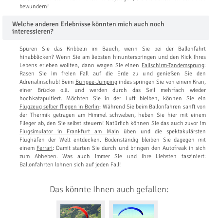
bewundern!
Welche anderen Erlebnisse könnten mich auch noch
interessieren?
Spüren Sie das Kribbeln im Bauch, wenn Sie bei der Ballonfahrt
hinabblicken? Wenn Sie am liebsten hinunterspringen und den Kick Ihres
Lebens erleben wollten, dann wagen Sie einen
Fallschirm-Tandemsprung
:
Rasen Sie im freien Fall auf die Erde zu und genießen Sie den
Adrenalinschub! Beim
Bungee-Jumping
indes springen Sie von einem Kran,
einer Brücke o.ä. und werden durch das Seil mehrfach wieder
hochkatapultiert. Möchten Sie in der Luft bleiben, können Sie ein
Flugzeug selber fliegen in Berlin
: Während Sie beim Ballonfahren sanft von
der Thermik getragen am Himmel schweben, heben Sie hier mit einem
Flieger ab, den Sie selbst steuern! Natürlich können Sie das auch zuvor im
Flugsimulator in Frankfurt am Main
üben und die spektakulärsten
Flughäfen der Welt entdecken. Bodenständig bleiben Sie dagegen mit
einem
Ferrari
: Damit starten Sie durch und bringen den Autofreak in sich
zum Abheben. Was auch immer Sie und Ihre Liebsten fasziniert:
Ballonfahrten lohnen sich auf jeden Fall!
Das könnte Ihnen auch gefallen: