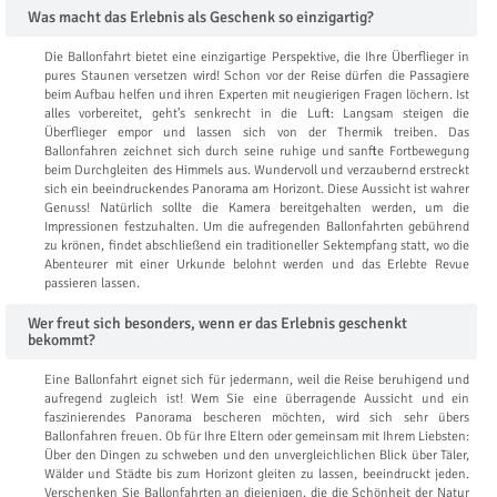
Was macht das Erlebnis als Geschenk so einzigartig?
Die Ballonfahrt bietet eine einzigartige Perspektive, die Ihre Überflieger in
pures Staunen versetzen wird! Schon vor der Reise dürfen die Passagiere
beim Aufbau helfen und ihren Experten mit neugierigen Fragen löchern. Ist
alles vorbereitet, geht’s senkrecht in die Luft: Langsam steigen die
Überflieger empor und lassen sich von der Thermik treiben. Das
Ballonfahren zeichnet sich durch seine ruhige und sanfte Fortbewegung
beim Durchgleiten des Himmels aus. Wundervoll und verzaubernd erstreckt
sich ein beeindruckendes Panorama am Horizont. Diese Aussicht ist wahrer
Genuss! Natürlich sollte die Kamera bereitgehalten werden, um die
Impressionen festzuhalten. Um die aufregenden Ballonfahrten gebührend
zu krönen, findet abschließend ein traditioneller Sektempfang statt, wo die
Abenteurer mit einer Urkunde belohnt werden und das Erlebte Revue
passieren lassen.
Wer freut sich besonders, wenn er das Erlebnis geschenkt
bekommt?
Eine Ballonfahrt eignet sich für jedermann, weil die Reise beruhigend und
aufregend zugleich ist! Wem Sie eine überragende Aussicht und ein
faszinierendes Panorama bescheren möchten, wird sich sehr übers
Ballonfahren freuen. Ob für Ihre Eltern oder gemeinsam mit Ihrem Liebsten:
Über den Dingen zu schweben und den unvergleichlichen Blick über Täler,
Wälder und Städte bis zum Horizont gleiten zu lassen, beeindruckt jeden.
Verschenken Sie Ballonfahrten an diejenigen, die die Schönheit der Natur