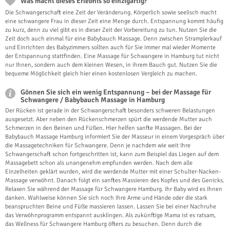
Was macht dieses Erlebnis so einzigartig?
Die Schwangerschaft eine Zeit der Veränderung. Körperlich sowie seelisch macht
eine schwangere Frau in dieser Zeit eine Menge durch. Entspannung kommt häufig
zu kurz, denn zu viel gibt es in dieser Zeit der Vorbereitung zu tun. Nutzen Sie die
Zeit doch auch einmal für eine Babybauch Massage. Denn zwischen Stramplerkauf
und Einrichten des Babyzimmers sollten auch für Sie immer mal wieder Momente
der Entspannung stattfinden. Eine Massage für Schwangere in Hamburg tut nicht
nur Ihnen, sondern auch dem kleinen Wesen, in ihrem Bauch gut. Nutzen Sie die
bequeme Möglichkeit gleich hier einen kostenlosen Vergleich zu machen.
Gönnen Sie sich ein wenig Entspannung – bei der Massage für
Schwangere / Babybauch Massage in Hamburg
Der Rücken ist gerade in der Schwangerschaft besonders schweren Belastungen
ausgesetzt. Aber neben den Rückenschmerzen spürt die werdende Mutter auch
Schmerzen in den Beinen und Füßen. Hier helfen sanfte Massagen. Bei der
Babybauch Massage Hamburg informiert Sie der Masseur in einem Vorgespräch über
die Massagetechniken für Schwangere. Denn je nachdem wie weit Ihre
Schwangerschaft schon fortgeschritten ist, kann zum Beispiel das Liegen auf dem
Massagebett schon als unangenehm empfunden werden. Nach dem alle
Einzelheiten geklärt wurden, wird die werdende Mutter mit einer Schulter-Nacken-
Massage verwöhnt. Danach folgt ein sanftes Massieren des Kopfes und des Genicks.
Relaxen Sie während der Massage für Schwangere Hamburg. Ihr Baby wird es Ihnen
danken. Wahlweise können Sie sich noch Ihre Arme und Hände oder die stark
beanspruchten Beine und Füße massieren lassen. Lassen Sie bei einer Nachruhe
das Verwöhnprogramm entspannt ausklingen. Als zukünftige Mama ist es ratsam,
das Wellness für Schwangere Hamburg öfters zu besuchen. Denn durch die