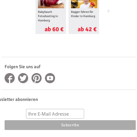
Babybauch
Bagger fahren für
Romantisches
Fotoshooting in
Kinder in Hamburg
Wochenende in
Hamburg
Hamburg
ab 60 €
ab 42 €
ab 250 €
Folgen Sie uns auf
sletter abonnieren