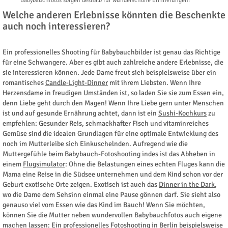
Babybauchfotos sorgen deshalb für wunderschöne Erinnerungen!
Welche anderen Erlebnisse könnten die Beschenkte
auch noch interessieren?
Ein professionelles Shooting für Babybauchbilder ist genau das Richtige
für eine Schwangere. Aber es gibt auch zahlreiche andere Erlebnisse, die
sie interessieren können. Jede Dame freut sich beispielsweise über ein
romantisches
Candle-Light-Dinner
mit ihrem Liebsten. Wenn Ihre
Herzensdame in freudigen Umständen ist, so laden Sie sie zum Essen ein,
denn Liebe geht durch den Magen! Wenn Ihre Liebe gern unter Menschen
ist und auf gesunde Ernährung achtet, dann ist ein
Sushi-Kochkurs
zu
empfehlen: Gesunder Reis, schmackhafter Fisch und vitaminreiches
Gemüse sind die idealen Grundlagen für eine optimale Entwicklung des
noch im Mutterleibe sich Einkuschelnden. Aufregend wie die
Muttergefühle beim Babybauch-Fotoshooting indes ist das Abheben in
einem
Flugsimulator
: Ohne die Belastungen eines echten Fluges kann die
Mama eine Reise in die Südsee unternehmen und dem Kind schon vor der
Geburt exotische Orte zeigen. Exotisch ist auch das
Dinner in the Dark
,
wo die Dame dem Sehsinn einmal eine Pause gönnen darf. Sie sieht also
genauso viel vom Essen wie das Kind im Bauch! Wenn Sie möchten,
können Sie die Mutter neben wundervollen Babybauchfotos auch eigene
machen lassen: Ein
professionelles Fotoshooting in Berlin
beispielsweise