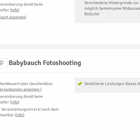
Verschiedene Hintergründe zur
vereinbarung direkt beim
möglich Gemeinsame Bildauswa
talter
(
Info
)
Bildschir
isort anzeigen
)
Babybauch Fotoshooting
henkkuvert oder Geschenkbox
Detaillierte Leistungen dieses 
Verpackungen anzeigen
)
vereinbarung direkt beim
talter
(
Info
)
r Veranstaltungsort erst nach dem
insehbar
(
Info
)