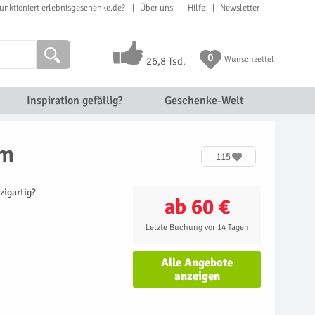
unktioniert erlebnisgeschenke.de?
Über uns
Hilfe
Newsletter
0
Wunschzettel
26,8 Tsd.
Inspiration gefällig?
Geschenke-Welt
am
115
zigartig?
ab 60 €
Letzte Buchung vor 14 Tagen
Alle Angebote
anzeigen