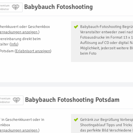
Babybauch Fotoshooting
remium
nbieter
henkkuvert oder Geschenkbox
Babybauch-Fotoshooting Begrü
Verpackungen anzeigen
)
Veranstalter entweder zwei nac
Fotoausdrucke im Format 13 x 1
vereinbarung direkt beim
Auflösung auf CD oder digital Na
talter
(
Info
)
Möglichkeit, jederzeit weitere B
 Potsdam
(
Erlebnisort anzeigen
)
beim Foto
Babybauch Fotoshooting Potsdam
Premium
Anbieter
F
in
Geschenkkuvert oder in
Getränk zur Begrüßung Vorbes
enkbox
Shootingablauf Tipps und Tricks
Verpackungen anzeigen
)
das perfekte Bild Verschiedene 