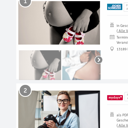
1
P
A
in
Gesc
(
Alle 
Termin
Verans
13189
2
als
PD
Gesch
(
Alle 