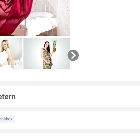
etern
enkbox