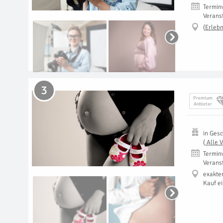
Termin
Verans
(
Erlebn
3
Premium
Anbieter
in
Gesc
(
Alle 
Termin
Verans
exakte
Kauf e