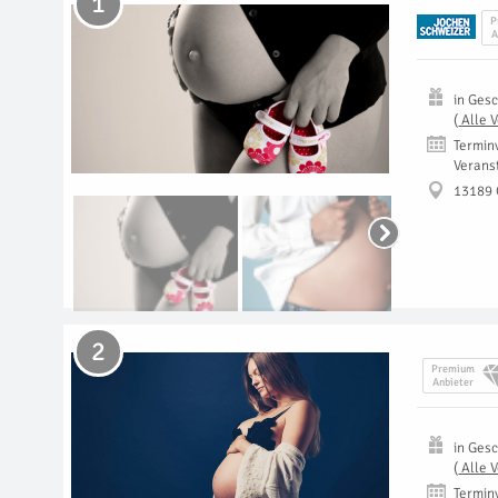
1
P
A
in
Gesc
(
Alle 
Termin
Verans
13189 
2
Premium
Anbieter
in
Gesc
(
Alle 
Termin