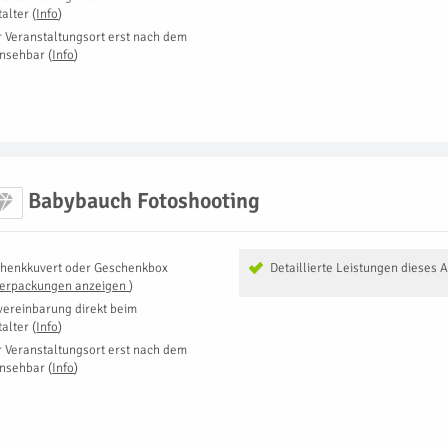
talter
(
Info
)
r Veranstaltungsort erst nach dem
insehbar
(
Info
)
Babybauch Fotoshooting
henkkuvert oder Geschenkbox
Detaillierte Leistungen dieses 
Verpackungen anzeigen
)
vereinbarung direkt beim
talter
(
Info
)
r Veranstaltungsort erst nach dem
insehbar
(
Info
)