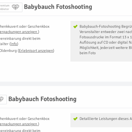
Babybauch Fotoshooting
remium
nbieter
henkkuvert oder Geschenkbox
Babybauch-Fotoshooting Begrü
Verpackungen anzeigen
)
Veranstalter entweder zwei nac
Fotoausdrucke im Format 13 x 1
vereinbarung direkt beim
Auflösung auf CD oder digital Na
talter
(
Info
)
Möglichkeit, jederzeit weitere B
Oldenburg
(
Erlebnisort anzeigen
)
beim Foto
Babybauch Fotoshooting
henkkuvert oder Geschenkbox
Detaillierte Leistungen dieses 
Verpackungen anzeigen
)
vereinbarung direkt beim