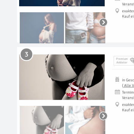
Verans
exakte
Kauf e
3
Premium
Anbieter
in
Gesc
(
Alle 
Termin
Verans
exakte
Kauf e