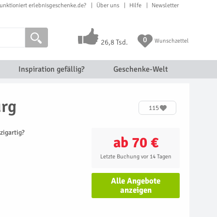
unktioniert erlebnisgeschenke.de?
Über uns
Hilfe
Newsletter
0
Wunschzettel
26,8 Tsd.
Inspiration gefällig?
Geschenke-Welt
urg
115
zigartig?
ab 70 €
Letzte Buchung vor 14 Tagen
Alle Angebote
anzeigen