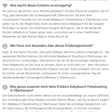
Was macht dieses Erlebnis so einzigartig?
Wo sind nur die letzten neun Monate geblieben? Schöne Momente vergehen wie im
Flug, ganz besonders die Schwangerschaft. Überraschen Sie eine Ihrer
schwangeren Freundinnen mit einem Babybauch Fotoshooting in Oberhausen und
geben Sie ihr die Möglichkeit, ihren wunderschönen Babybauch für die Ewigkeit
festhalten zu lassen. Ein erfahrener Fotograf weiß genau, wie er die werdende
Mutter ästhetisch in Szene setzen kann und lichtet sie in ihren friedlichsten
Momenten mit dem kleinen Baby in ihrem Bauch ab.
Wer freut sich besonders über dieses Erlebnisgeschenk?
Egal, ob Ihre beste Freundin, eine gute Kollegin oder Ihre Liebste schwanger ist – bei
werdenden Müttern können Sie mit einem Babybauch Shooting in Oberhausen als
Geschenk nur richtig liegen. Überraschen Sie sie mit der einmaligen Gelegenheit,
ihren Babybauch vor die Linse zu bringen, bevor er nicht mehr ist – denn die Geburt
steht kurz zuvor. Der professionelle Fotograf und sein Team kümmern sich von vorne
bis hinten um die Beschenkte und bereiten ihr einen unvergesslichen Tag mit
atemberaubenden Schwangerschaftsfotos in Oberhausen.
Was genau erwartet mich beim Erlebnis Babybauch Fotoshooting
in Oberhausen?
Der Geburtstermin rückt immer näher und Sie sind überwältigt von neuen Gefühlen,
den Veränderungen Ihres Körpers und dem kleinen Wesen, das Sie im Bauch tragen?
Ein Babybauch Fotoshooting in Oberhausen bietet die einmalige Gelegenheit, sich
Ihr Leben lang in die Schwangerschaft zurückversetzen zu können und diese