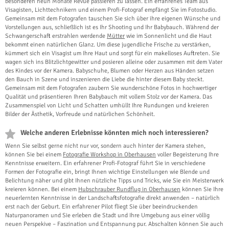
besonderen neun Monate Revué passieren zu lassen. Ein erfahrenes Team aus
Visagisten, Lichttechnikern und einem Profi-Fotograf empfängt Sie im Fotostudio.
Gemeinsam mit dem Fotografen tauschen Sie sich über ihre eigenen Wünsche und
Vorstellungen aus, schließlich ist es Ihr Shooting und Ihr Babybauch. Während der
Schwangerschaft erstrahlen werdende
Mütter
wie im Sonnenlicht und die Haut
bekommt einen natürlichen Glanz. Um diese jugendliche Frische zu verstärken,
kümmert sich ein Visagist um Ihre Haut und sorgt für ein makelloses Auftreten. Sie
wagen sich ins Blitzlichtgewitter und posieren alleine oder zusammen mit dem Vater
des Kindes vor der Kamera. Babyschuhe, Blumen oder Herzen aus Händen setzen
den Bauch in Szene und inszenieren die Liebe die hinter diesem Baby steckt.
Gemeinsam mit dem Fotografen zaubern Sie wunderschöne Fotos in hochwertiger
Qualität und präsentieren Ihren Babybauch mit vollem Stolz vor der Kamera. Das
Zusammenspiel von Licht und Schatten umhüllt Ihre Rundungen und kreieren
Bilder der Ästhetik, Vorfreude und natürlichen Schönheit.
Welche anderen Erlebnisse könnten mich noch interessieren?
Wenn Sie selbst gerne nicht nur vor, sondern auch hinter der Kamera stehen,
können Sie bei einem
Fotografie Workshop in Oberhausen
voller Begeisterung Ihre
Kenntnisse erweitern. Ein erfahrener Profi-Fotograf führt Sie in verschiedene
Formen der Fotografie ein, bringt Ihnen wichtige Einstellungen wie Blende und
Belichtung näher und gibt Ihnen nützliche Tipps und Tricks, wie Sie ein Meisterwerk
kreieren können. Bei einem
Hubschrauber Rundflug in Oberhausen
können Sie Ihre
neuerlernten Kenntnisse in der Landschaftsfotografie direkt anwenden – natürlich
erst nach der Geburt. Ein erfahrener Pilot fliegt Sie über beeindruckenden
Naturpanoramen und Sie erleben die Stadt und Ihre Umgebung aus einer völlig
neuen Perspekive – Faszination und Entspannung pur. Abschalten können Sie auch