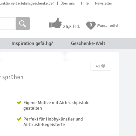
unktioniert erlebnisgeschenke.de?
Über uns
Hilfe
Newsletter
0
Wunschzettel
26,8 Tsd.
Inspiration gefällig?
Geschenke-Welt
41
r sprühen
Eigene Motive mit Airbrushpistole
gestalten
Perfekt für Hobbykünstler und
Airbrush-Begeisterte