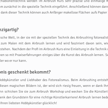
 Schablonentechnik werden im Airbrush Kurs sehr präzise und einmalige 
 zunächst in die spezielle Technik eingeführt. Anschließend können dann e
und dank dieser Technik können auch Anfänger makellose Flächen aufs Papie
zigartig?
ische Welt, in der sie mit der speziellen Technik des Airbrushing fotoreal
 zum Malen mit dem Airbrush lernen und wird fasziniert davon sein, w
tstehen. Nachdem der Profi im Airbrush Kurs eine Einleitung in die Techni
 so mit Praxiserfahrungen einiges über die Kunst des Airbrush lernen. Sel
ler wo er nur kann.
ebnis geschenkt bekommt?
obbykünstler und Liebhaber des Fotorealismus. Beim Airbrushing entstehe
diesen magischen Bildern ist, der wird sich riesig freuen, wenn er dank I
Dann schicken Sie sie zum Airbrush Workshop und wecken Sie die Künstleri
enk den Grundstein für eine richtige Künstlerkarriere! Airbrush lernen be
Ihren liebsten Hobbykünstler glücklich!