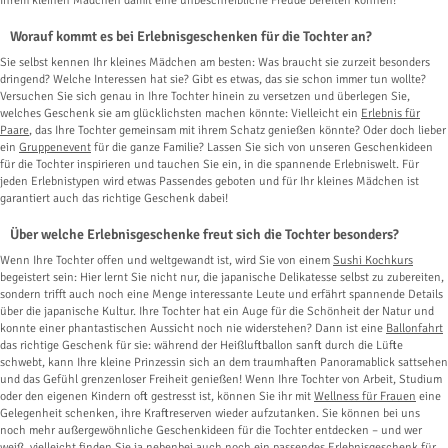
Ihrem kleinen Mädchen damit eine unbeschreibliche Freude bereiten können!
Worauf kommt es bei Erlebnisgeschenken für die Tochter an?
Sie selbst kennen Ihr kleines Mädchen am besten: Was braucht sie zurzeit besonders
dringend? Welche Interessen hat sie? Gibt es etwas, das sie schon immer tun wollte?
Versuchen Sie sich genau in Ihre Tochter hinein zu versetzen und überlegen Sie,
welches Geschenk sie am glücklichsten machen könnte: Vielleicht ein
Erlebnis für
Paare
, das Ihre Tochter gemeinsam mit ihrem Schatz genießen könnte? Oder doch lieber
ein
Gruppenevent
für die ganze Familie? Lassen Sie sich von unseren Geschenkideen
für die Tochter inspirieren und tauchen Sie ein, in die spannende Erlebniswelt. Für
jeden Erlebnistypen wird etwas Passendes geboten und für Ihr kleines Mädchen ist
garantiert auch das richtige Geschenk dabei!
Über welche Erlebnisgeschenke freut sich die Tochter besonders?
Wenn Ihre Tochter offen und weltgewandt ist, wird Sie von einem
Sushi Kochkurs
begeistert sein: Hier lernt Sie nicht nur, die japanische Delikatesse selbst zu zubereiten,
sondern trifft auch noch eine Menge interessante Leute und erfährt spannende Details
über die japanische Kultur. Ihre Tochter hat ein Auge für die Schönheit der Natur und
konnte einer phantastischen Aussicht noch nie widerstehen? Dann ist eine
Ballonfahrt
das richtige Geschenk für sie: während der Heißluftballon sanft durch die Lüfte
schwebt, kann Ihre kleine Prinzessin sich an dem traumhaften Panoramablick sattsehen
und das Gefühl grenzenloser Freiheit genießen! Wenn Ihre Tochter von Arbeit, Studium
oder den eigenen Kindern oft gestresst ist, können Sie ihr mit
Wellness für Frauen
eine
Gelegenheit schenken, ihre Kraftreserven wieder aufzutanken. Sie können bei uns
noch mehr außergewöhnliche Geschenkideen für die Tochter entdecken – und wer
weiß, vielleicht finden Sie ja nebenbei auch noch ein passendes Erlebnisgeschenk für