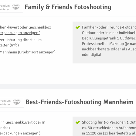
Family & Friends Fotoshooting
remium
nbieter
henkkuvert oder Geschenkbox
Familien- oder Freunde-Fotosho
Verpackungen anzeigen
)
Outdoor oder in einer individue
Begrüßungsgetränk 1 Outfitwec
vereinbarung direkt beim
Professionelles Make-up (je nac
talter
(
Info
)
nachbearbeitete Bilder als Aus
 Mannheim
(
Erlebnisort anzeigen
)
oder digital
Best-Friends-Fotoshooting Mannheim
Premium
Anbieter
F
in
Geschenkkuvert oder in
Shooting für 1-6 Personen 1 Ou
enkbox
ca. 50 verschiedenen Aufnahme
Verpackungen anzeigen
)
in 15x20 cm (1x bearbeitet) & al