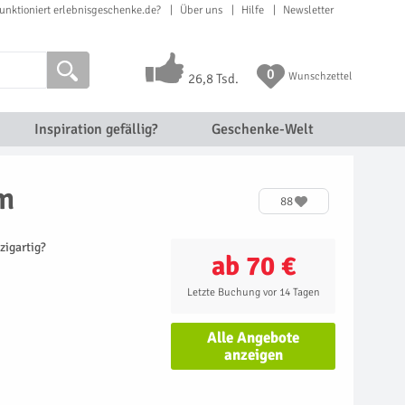
unktioniert erlebnisgeschenke.de?
Über uns
Hilfe
Newsletter
0
Wunschzettel
26,8 Tsd.
Inspiration gefällig?
Geschenke-Welt
m
88
zigartig?
ab 70 €
Letzte Buchung vor 14 Tagen
Alle Angebote
anzeigen