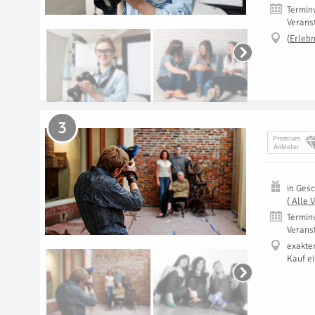
Termin
Verans
(
Erlebn
3
Premium
Anbieter
in
Gesc
(
Alle 
Termin
Verans
exakte
Kauf e