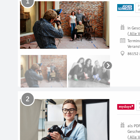
1
P
A
in
Gesc
(
Alle 
Termin
Verans
86152
2
als
PD
Gesch
(
Alle 