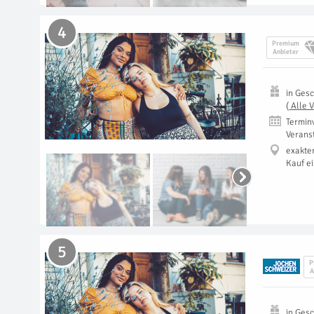
4
Premium
Anbieter
in
Gesc
(
Alle 
Termin
Verans
exakte
Kauf e
5
P
A
in
Gesc