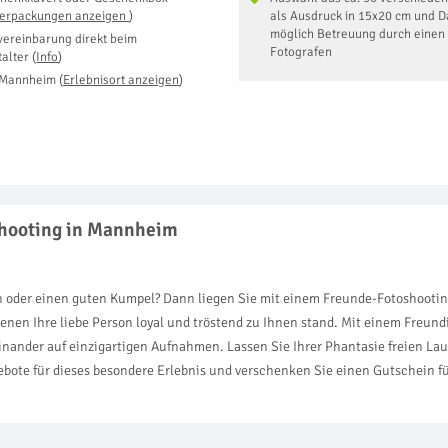
Verpackungen anzeigen
)
als Ausdruck in 15x20 cm und Da
möglich Betreuung durch einen 
vereinbarung direkt beim
Fotografen
talter
(
Info
)
 Mannheim
(
Erlebnisort anzeigen
)
shooting in Mannheim
in oder einen guten Kumpel? Dann liegen Sie mit einem Freunde-Fotoshooti
 denen Ihre liebe Person loyal und tröstend zu Ihnen stand. Mit einem Fre
nander auf einzigartigen Aufnahmen. Lassen Sie Ihrer Phantasie freien Lauf
ebote für dieses besondere Erlebnis und verschenken Sie einen Gutschein f