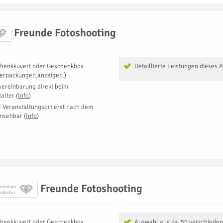
Freunde Fotoshooting
henkkuvert oder Geschenkbox
Detaillierte Leistungen dieses 
Verpackungen anzeigen
)
vereinbarung direkt beim
talter
(
Info
)
r Veranstaltungsort erst nach dem
insehbar
(
Info
)
Freunde Fotoshooting
remium
nbieter
henkkuvert oder Geschenkbox
Auswahl aus ca. 50 verschiede