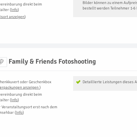
Bilder können zu einem Aufpreis
vereinbarung direkt beim
bestellt werden Teilnehmer 1-6
talter
(
Info
)
isort anzeigen
)
Family & Friends Fotoshooting
henkkuvert oder Geschenkbox
Detaillierte Leistungen dieses 
Verpackungen anzeigen
)
vereinbarung direkt beim
talter
(
Info
)
r Veranstaltungsort erst nach dem
insehbar
(
Info
)