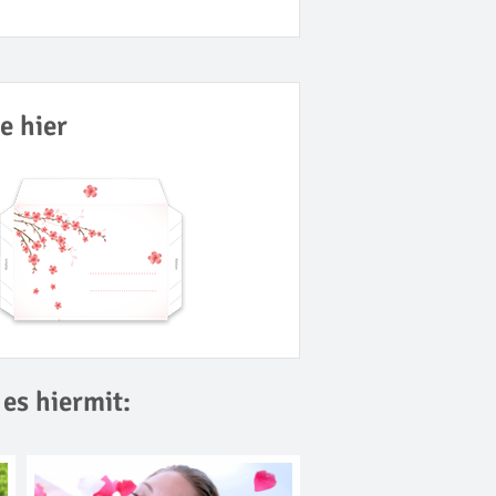
e hier
es hiermit: