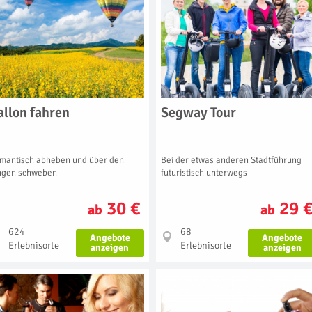
allon fahren
Segway Tour
mantisch abheben und über den
Bei der etwas anderen Stadtführung
ngen schweben
futuristisch unterwegs
30 €
29 
ab
ab
624
68
Angebote
Angebote
Erlebnisorte
Erlebnisorte
anzeigen
anzeigen