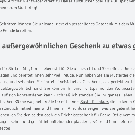
tags-Gutschein entweder direkt zu Hause ausdrucken oder als PDF speiche
schenk zum Muttertag!
n Schritten können Sie unkompliziert ein persönliches Geschenk mit dem M
e Freude bereiten.
m außergewöhnlichen Geschenk zu etwas
 für Sie bemüht, ihren Lebensstil für Sie umgestellt und Sie geliebt. Und da
gen und bereitet Ihnen sehr viel Freude. Nun haben Sie am Muttertag die
aus, und schenken Sie ihr ein individuelles Geschenk, das perfekt zu Ihr
d außergewöhnlich sind. Sie können ihr einen entspannenden
Wellnessta
 auf sich konzentrieren kann - schließlich standen Sie Ihr ganzes Leben la
tischen Küche war, helfen Sie ihr mit einem
Sushi Kochkurs
die leckeren 
erstöndlich mitnehmen und Ihnen im Anschluss zeigen, was sie gelernt hat
schenken Sie den beiden doch ein
Erlebnisgeschenk für Paare
! Bei einem 
e Augen sehen und gemütlich miteinander plaudern, wöhrend ihnen ein m
iebte!