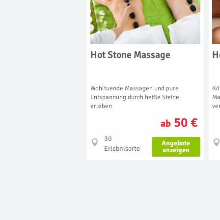
Hot Stone Massage
H
Wohltuende Massagen und pure
Kö
Entspannung durch heiße Steine
Ma
erleben
ve
50 €
ab
30
Angebote
Erlebnisorte
anzeigen