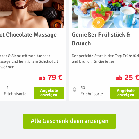
ot Chocolate Massage
Genießer Frühstück &
Brunch
rper & Sinne mit wohltuender
Der perfekte Start in den Tag: Frühstüc
ssage und herrlichem Schokoduft
und Brunch für Genießer
rwöhnen
79 €
25 
ab
ab
15
30
Angebote
Angebote
Erlebnisorte
Erlebnisorte
anzeigen
anzeigen
Alle Geschenkideen anzeigen