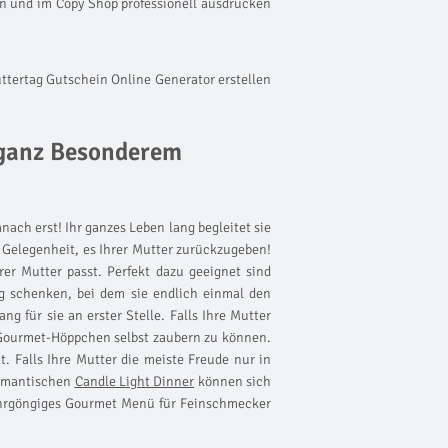
rn und im Copy Shop professionell ausdrucken
uttertag Gutschein Online Generator erstellen
 ganz Besonderem
nach erst! Ihr ganzes Leben lang begleitet sie
 Gelegenheit, es Ihrer Mutter zurückzugeben!
er Mutter passt. Perfekt dazu geeignet sind
g
schenken, bei dem sie endlich einmal den
ng für sie an erster Stelle. Falls Ihre Mutter
Gourmet-Höppchen selbst zaubern zu können.
. Falls Ihre Mutter die meiste Freude nur in
romantischen
Candle Light Dinner
können sich
ehrgöngiges Gourmet Menü für Feinschmecker