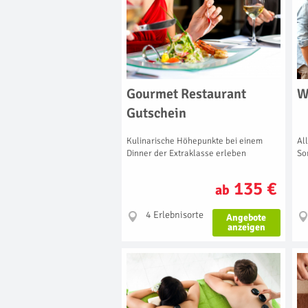
Gourmet Restaurant
W
Gutschein
Kulinarische Höhepunkte bei einem
Al
Dinner der Extraklasse erleben
So
135 €
ab
4 Erlebnisorte
Angebote
anzeigen