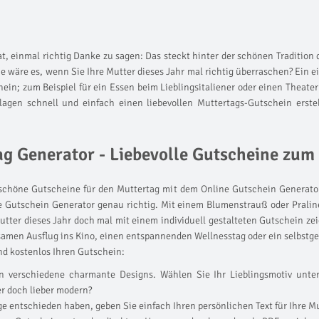
t, einmal richtig Danke zu sagen: Das steckt hinter der schönen Tradition
 wäre es, wenn Sie Ihre Mutter dieses Jahr mal richtig überraschen? Ein 
hein; zum Beispiel für ein Essen beim Lieblingsitaliener oder einen Thea
agen schnell und einfach einen liebevollen Muttertags-Gutschein erste
g Generator - Liebevolle Gutscheine zum
rschöne Gutscheine für den Muttertag mit dem Online Gutschein Generato
e Gutschein Generator genau richtig. Mit einem Blumenstrauß oder Pral
Mutter dieses Jahr doch mal mit einem individuell gestalteten Gutschein ze
amen Ausflug ins Kino, einen entspannenden Wellnesstag oder ein selbstge
und kostenlos Ihren Gutschein:
n verschiedene charmante Designs. Wählen Sie Ihr Lieblingsmotiv unte
er doch lieber modern?
e entschieden haben, geben Sie einfach Ihren persönlichen Text für Ihre Mut