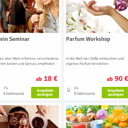
ein Seminar
Parfum Workshop
les über Wein erfahren, verschiedene
In die Welt der Düfte eintauchen und
rten kosten und Genuss empfinden
eigenes Parfum herstellen
18 €
90 
ab
ab
74
24
Angebote
Angebote
Erlebnisorte
Erlebnisorte
anzeigen
anzeigen