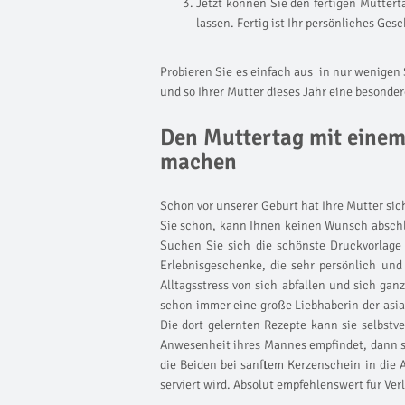
Jetzt können Sie den fertigen Mutter
lassen. Fertig ist Ihr persönliches Ge
Probieren Sie es einfach aus  in nur wenige
und so Ihrer Mutter dieses Jahr eine besonder
Den Muttertag mit eine
machen
Schon vor unserer Geburt hat Ihre Mutter sich
Sie schon, kann Ihnen keinen Wunsch abschla
Suchen Sie sich die schönste Druckvorlage 
Erlebnisgeschenke, die sehr persönlich un
Alltagsstress von sich abfallen und sich ganz
schon immer eine große Liebhaberin der asia
Die dort gelernten Rezepte kann sie selbstv
Anwesenheit ihres Mannes empfindet, dann 
die Beiden bei sanftem Kerzenschein in di
serviert wird. Absolut empfehlenswert für Verl